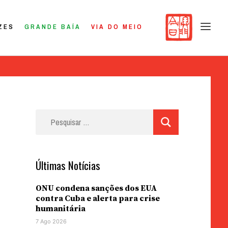
ZES
GRANDE BAÍA
VIA DO MEIO
Pesquisar
por:
Últimas Notícias
ONU condena sanções dos EUA
contra Cuba e alerta para crise
humanitária
7 Ago 2026