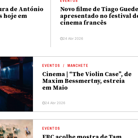
EVENTOS
tura de António
Novo filme de Tiago Gued
s hoje em
apresentado no festival d
cinema francês
24 Abr 2026
EVENTOS
MANCHETE
Cinema | “The Violin Case”, de
Maxim Bessmertny, estreia
em Maio
24 Abr 2026
EVENTOS
FRC acolhe mostra de Tam