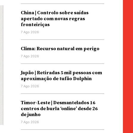
China | Controlo sobre saídas
apertado com novas regras
fronteiriças
7 Ago 2026
Clima: Recurso natural em perigo
7 Ago 2026
Japão | Retiradas 5 mil pessoas com
aproximação de tufão Dolphin
7 Ago 2026
Timor-Leste | Desmantelados 16
centros de burla ‘online’ desde 26
de junho
7 Ago 2026