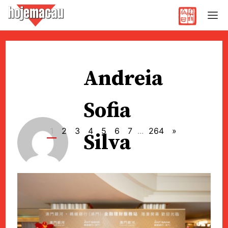
Hoje Macau
Jornal em Língua Portuguesa
Skip
to
Andreia
content
Sofia
1
2
3
4
5
6
7
...
264
»
Silva