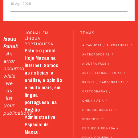
10 Ago 2026
JORNAL EM
TEMAS
Issuu
LÍNGUA
PORTUGUESA
Panel:
A CANHOTA
AI PORTUGAL
Este é o jornal
An
ANTROPOFOBIAS
Hoje Macau na
error
internet. Somos
A OUTRA FACE
occurred
as notícias, a
ARTES, LETRAS E IDEIAS
while
análise, a opinião
we
BREVES
CARTOGRAFIAS
e muito mais, em
try
CARTOGRAFIAS
língua
list
portuguesa, na
CHINA / ÁSIA
your
Região
CRÓNICO ORIENTE
publications
Administrativa
DESPORTO
Especial de
DE TUDO E DE NADA
Macau.
DIVINA COMÉDIA