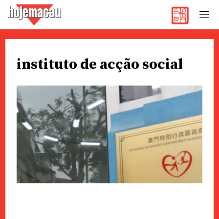
Hoje Macau
Jornal em Língua Portuguesa
Skip
to
instituto de acção social
content