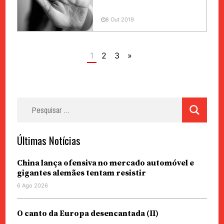
8 Out 2019
1
2
3
»
Pesquisar
por:
Últimas Notícias
China lança ofensiva no mercado automóvel e
gigantes alemães tentam resistir
6 Ago 2026
O canto da Europa desencantada (II)