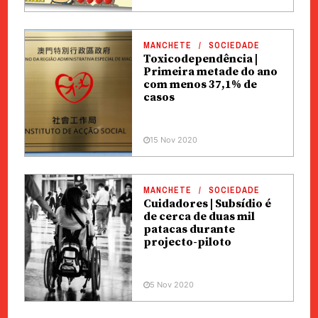
MANCHETE
SOCIEDADE
Toxicodependência |
Primeira metade do ano
com menos 37,1% de
casos
15 Nov 2020
MANCHETE
SOCIEDADE
Cuidadores | Subsídio é
de cerca de duas mil
patacas durante
projecto-piloto
5 Nov 2020