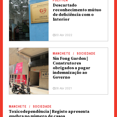
POLÍTICA
Descartado
reconhecimento mútuo
de deficiência com o
Interior
20 Abr 2022
MANCHETE
SOCIEDADE
Sin Fong Garden |
Construtores
obrigados a pagar
indemnização ao
Governo
26 Abr 2021
MANCHETE
SOCIEDADE
Toxicodependência | Registo apresenta
quebra no número de casos