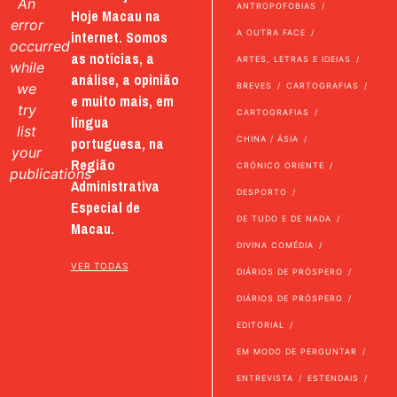
An
ANTROPOFOBIAS
Hoje Macau na
error
internet. Somos
A OUTRA FACE
occurred
as notícias, a
ARTES, LETRAS E IDEIAS
while
análise, a opinião
we
BREVES
CARTOGRAFIAS
e muito mais, em
try
CARTOGRAFIAS
língua
list
portuguesa, na
CHINA / ÁSIA
your
Região
CRÓNICO ORIENTE
publications
Administrativa
DESPORTO
Especial de
DE TUDO E DE NADA
Macau.
DIVINA COMÉDIA
VER TODAS
DIÁRIOS DE PRÓSPERO
DIÁRIOS DE PRÓSPERO
EDITORIAL
EM MODO DE PERGUNTAR
ENTREVISTA
ESTENDAIS