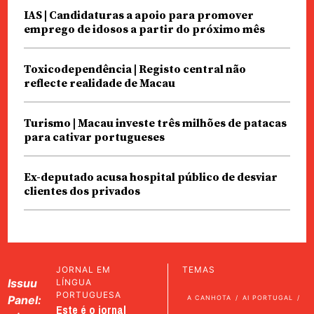
IAS | Candidaturas a apoio para promover
emprego de idosos a partir do próximo mês
Toxicodependência | Registo central não
reflecte realidade de Macau
Turismo | Macau investe três milhões de patacas
para cativar portugueses
Ex-deputado acusa hospital público de desviar
clientes dos privados
JORNAL EM
TEMAS
Issuu
LÍNGUA
PORTUGUESA
Panel:
A CANHOTA
AI PORTUGAL
Este é o jornal