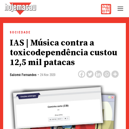
Hoje Macau
Jornal em Língua Portuguesa
Skip
to
SOCIEDADE
content
IAS | Música contra a
toxicodependência custou
12,5 mil patacas
-
Salomé Fernandes
24 Nov 2020