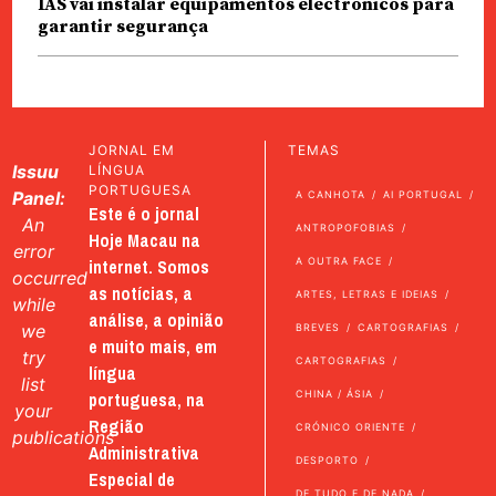
IAS vai instalar equipamentos electrónicos para
garantir segurança
JORNAL EM
TEMAS
Issuu
LÍNGUA
PORTUGUESA
Panel:
A CANHOTA
AI PORTUGAL
Este é o jornal
An
ANTROPOFOBIAS
Hoje Macau na
error
internet. Somos
A OUTRA FACE
occurred
as notícias, a
ARTES, LETRAS E IDEIAS
while
análise, a opinião
we
BREVES
CARTOGRAFIAS
e muito mais, em
try
CARTOGRAFIAS
língua
list
portuguesa, na
CHINA / ÁSIA
your
Região
CRÓNICO ORIENTE
publications
Administrativa
DESPORTO
Especial de
DE TUDO E DE NADA