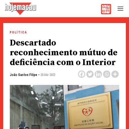
Hoje Macau
Jornal em Língua Portuguesa
Skip
to
POLÍTICA
content
Descartado
reconhecimento mútuo de
deficiência com o Interior
-
João Santos Filipe
20 Abr 2022