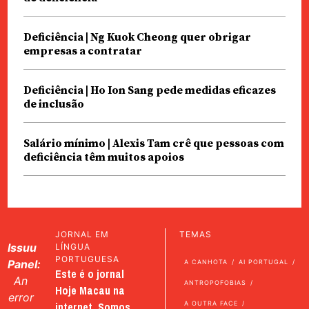
Deficiência | Ng Kuok Cheong quer obrigar
empresas a contratar
Deficiência | Ho Ion Sang pede medidas eficazes
de inclusão
Salário mínimo | Alexis Tam crê que pessoas com
deficiência têm muitos apoios
JORNAL EM
TEMAS
Issuu
LÍNGUA
PORTUGUESA
Panel:
A CANHOTA
AI PORTUGAL
Este é o jornal
An
ANTROPOFOBIAS
Hoje Macau na
error
internet. Somos
A OUTRA FACE