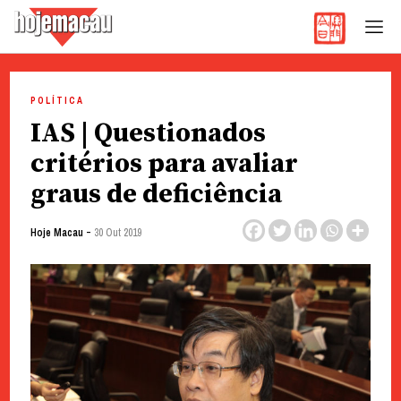
Hoje Macau
Jornal em Língua Portuguesa
Skip
to
POLÍTICA
content
IAS | Questionados
critérios para avaliar
graus de deficiência
-
Hoje Macau
30 Out 2019