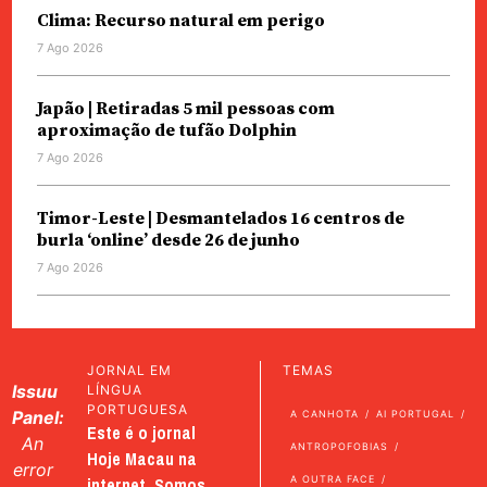
Clima: Recurso natural em perigo
7 Ago 2026
Japão | Retiradas 5 mil pessoas com
aproximação de tufão Dolphin
7 Ago 2026
Timor-Leste | Desmantelados 16 centros de
burla ‘online’ desde 26 de junho
7 Ago 2026
JORNAL EM
TEMAS
Issuu
LÍNGUA
PORTUGUESA
Panel:
A CANHOTA
AI PORTUGAL
Este é o jornal
An
ANTROPOFOBIAS
Hoje Macau na
error
internet. Somos
A OUTRA FACE