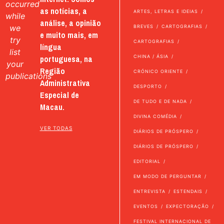
occurred
as notícias, a
ARTES, LETRAS E IDEIAS
while
análise, a opinião
we
BREVES
CARTOGRAFIAS
e muito mais, em
try
CARTOGRAFIAS
língua
list
portuguesa, na
CHINA / ÁSIA
your
Região
CRÓNICO ORIENTE
publications
Administrativa
DESPORTO
Especial de
DE TUDO E DE NADA
Macau.
DIVINA COMÉDIA
VER TODAS
DIÁRIOS DE PRÓSPERO
DIÁRIOS DE PRÓSPERO
EDITORIAL
EM MODO DE PERGUNTAR
ENTREVISTA
ESTENDAIS
EVENTOS
EXPECTORAÇÃO
FESTIVAL INTERNACIONAL DE