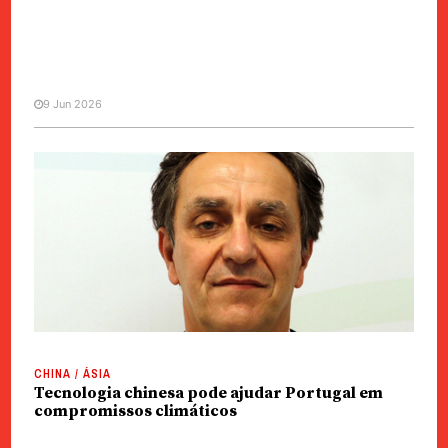
9 Jun 2026
GRANDE PLANO
MANCHETE
Ambiente | Mais de dois quilos
de resíduos produzidos per
capita em 2025
CHINA / ÁSIA
Tecnologia chinesa pode ajudar Portugal em
compromissos climáticos