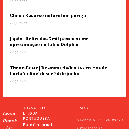
Clima: Recurso natural em perigo
7 Ago 2026
Japão | Retiradas 5 mil pessoas com
aproximação de tufão Dolphin
7 Ago 2026
Timor-Leste | Desmantelados 16 centros de
burla ‘online’ desde 26 de junho
7 Ago 2026
JORNAL EM
TEMAS
Issuu
LÍNGUA
PORTUGUESA
Panel:
A CANHOTA
AI PORTUGAL
Este é o jornal
An
ANTROPOFOBIAS