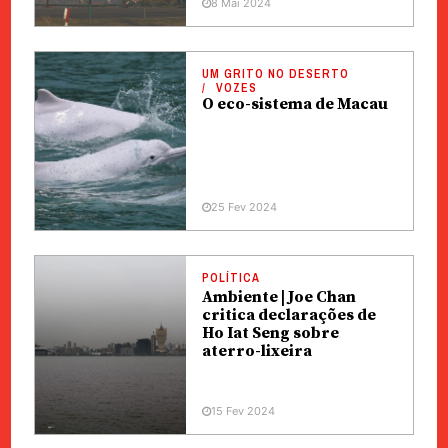
8 Mai 2024
UM GRITO NO DESERTO
VOZES
O eco-sistema de Macau
25 Fev 2024
POLÍTICA
Ambiente | Joe Chan
critica declarações de
Ho Iat Seng sobre
aterro-lixeira
15 Fev 2024