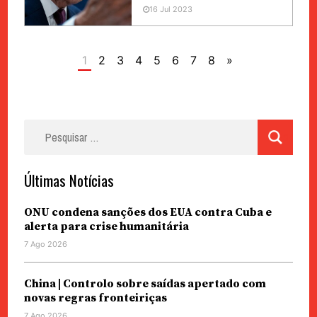
16 Jul 2023
1
2
3
4
5
6
7
8
»
Pesquisar
por:
Últimas Notícias
ONU condena sanções dos EUA contra Cuba e
alerta para crise humanitária
7 Ago 2026
China | Controlo sobre saídas apertado com
novas regras fronteiriças
7 Ago 2026