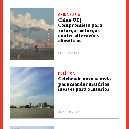
CHINA / ÁSIA
China-UE |
Compromisso para
reforçar esforços
contra alterações
climáticas
25 Jul 2025
POLÍTICA
Celebrado novo acordo
para mandar matérias
inertes para o Interior
25 Jun 2025