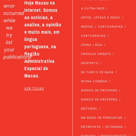
Hoje Macau na
error
internet. Somos
A OUTRA FACE
occurred
as notícias, a
ARTES, LETRAS E IDEIAS
while
análise, a opinião
we
BREVES
CARTOGRAFIAS
e muito mais, em
try
CARTOGRAFIAS
língua
list
portuguesa, na
CHINA / ÁSIA
your
Região
CRÓNICO ORIENTE
publications
Administrativa
DESPORTO
Especial de
DE TUDO E DE NADA
Macau.
DIVINA COMÉDIA
VER TODAS
DIÁRIOS DE PRÓSPERO
DIÁRIOS DE PRÓSPERO
EDITORIAL
EM MODO DE PERGUNTAR
ENTREVISTA
ESTENDAIS
EVENTOS
EXPECTORAÇÃO