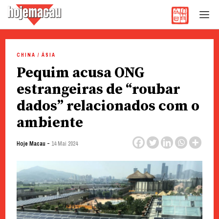
Hoje Macau
Jornal em Língua Portuguesa
Skip
to
CHINA / ÁSIA
content
Pequim acusa ONG
estrangeiras de “roubar
dados” relacionados com o
ambiente
-
Hoje Macau
14 Mai 2024