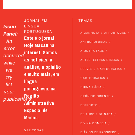
JORNAL EM
TEMAS
Issuu
LÍNGUA
PORTUGUESA
Panel:
A CANHOTA
AI PORTUGAL
Este é o jornal
An
ANTROPOFOBIAS
Hoje Macau na
error
internet. Somos
A OUTRA FACE
occurred
as notícias, a
ARTES, LETRAS E IDEIAS
while
análise, a opinião
we
BREVES
CARTOGRAFIAS
e muito mais, em
try
CARTOGRAFIAS
língua
list
portuguesa, na
CHINA / ÁSIA
your
Região
CRÓNICO ORIENTE
publications
Administrativa
DESPORTO
Especial de
DE TUDO E DE NADA
Macau.
DIVINA COMÉDIA
VER TODAS
DIÁRIOS DE PRÓSPERO