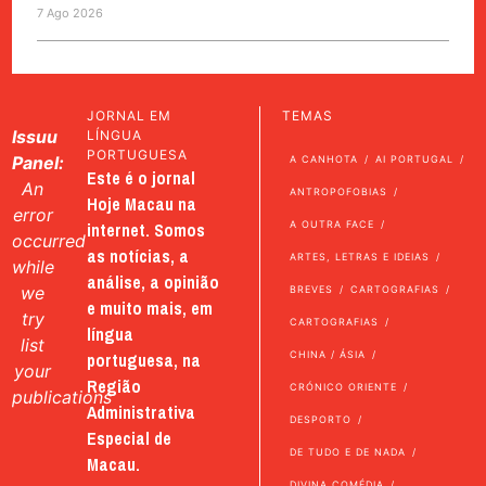
7 Ago 2026
JORNAL EM
TEMAS
Issuu
LÍNGUA
PORTUGUESA
Panel:
A CANHOTA
AI PORTUGAL
Este é o jornal
An
ANTROPOFOBIAS
Hoje Macau na
error
internet. Somos
A OUTRA FACE
occurred
as notícias, a
ARTES, LETRAS E IDEIAS
while
análise, a opinião
we
BREVES
CARTOGRAFIAS
e muito mais, em
try
CARTOGRAFIAS
língua
list
portuguesa, na
CHINA / ÁSIA
your
Região
CRÓNICO ORIENTE
publications
Administrativa
DESPORTO
Especial de
DE TUDO E DE NADA
Macau.
DIVINA COMÉDIA