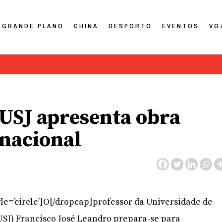
GRANDE PLANO
CHINA
DESPORTO
EVENTOS
VO
 USJ apresenta obra
rnacional
le=’circle’]O[/dropcap]professor da Universidade de
(USJ) Francisco José Leandro prepara-se para