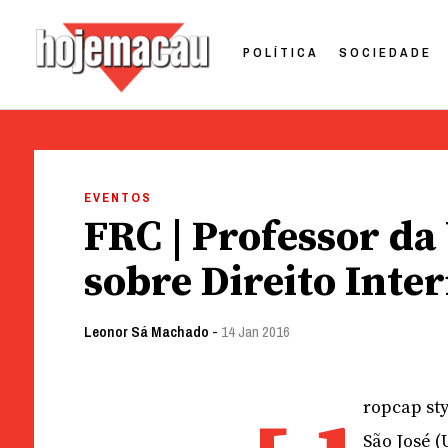
POLÍTICA
SOCIEDADE
Hoje Macau
Jornal em Língua Portuguesa
Skip
to
EVENTOS
content
FRC | Professor da
sobre Direito Inte
Leonor Sá Machado
-
14 Jan 2016
ropcap sty
São José 