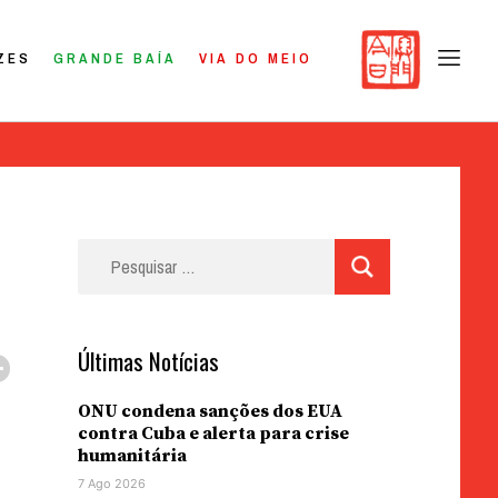
ZES
GRANDE BAÍA
VIA DO MEIO
Pesquisar
por:
Últimas Notícias
ONU condena sanções dos EUA
contra Cuba e alerta para crise
humanitária
7 Ago 2026