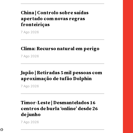
China | Controlo sobre saídas
o
apertado com novas regras
fronteiriças
7 Ago 2026
Clima: Recurso natural em perigo
7 Ago 2026
Japão | Retiradas 5 mil pessoas com
aproximação de tufão Dolphin
7 Ago 2026
Timor-Leste | Desmantelados 16
centros de burla ‘online’ desde 26
de junho
7 Ago 2026
do