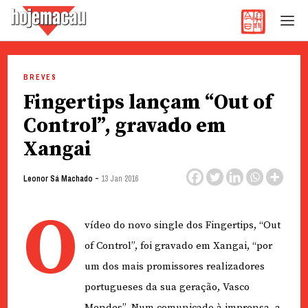
Hoje Macau
Jornal em Língua Portuguesa
Skip
to
BREVES
content
Fingertips lançam “Out of
Control”, gravado em
Xangai
-
Leonor Sá Machado
13 Jan 2016
O
vídeo do novo single dos Fingertips, “Out
of Control”, foi gravado em Xangai, “por
um dos mais promissores realizadores
portugueses da sua geração, Vasco
Mendes”. Num comunicado à imprensa, a