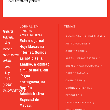
No related posts.
JORNAL EM
TEMAS
Issuu
LÍNGUA
PORTUGUESA
Panel:
A CANHOTA
AI PORTUGAL
Este é o jornal
An
ANTROPOFOBIAS
Hoje Macau na
error
internet. Somos
A OUTRA FACE
occurred
as notícias, a
ARTES, LETRAS E IDEIAS
while
análise, a opinião
we
BREVES
CARTOGRAFIAS
e muito mais, em
try
CARTOGRAFIAS
língua
list
portuguesa, na
CHINA / ÁSIA
your
Região
CRÓNICO ORIENTE
publications
Administrativa
DESPORTO
Especial de
DE TUDO E DE NADA
Macau.
DIVINA COMÉDIA