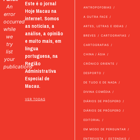
Este é o jornal
An
ANTROPOFOBIAS
Hoje Macau na
error
internet. Somos
A OUTRA FACE
occurred
as notícias, a
ARTES, LETRAS E IDEIAS
while
análise, a opinião
we
BREVES
CARTOGRAFIAS
e muito mais, em
try
CARTOGRAFIAS
língua
list
portuguesa, na
CHINA / ÁSIA
your
Região
CRÓNICO ORIENTE
publications
Administrativa
DESPORTO
Especial de
DE TUDO E DE NADA
Macau.
DIVINA COMÉDIA
VER TODAS
DIÁRIOS DE PRÓSPERO
DIÁRIOS DE PRÓSPERO
EDITORIAL
EM MODO DE PERGUNTAR
ENTREVISTA
ESTENDAIS