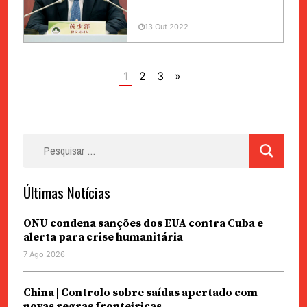
13 Out 2022
1
2
3
»
Pesquisar
por:
Últimas Notícias
ONU condena sanções dos EUA contra Cuba e
alerta para crise humanitária
7 Ago 2026
China | Controlo sobre saídas apertado com
novas regras fronteiriças