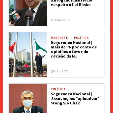
Advogados insiste no
respeito à Lei Básica
14 Nov 2022
MANCHETE
POLÍTICA
Segurança Nacional |
Mais de 96 por cento de
opiniões a favor da
revisão da lei
8 Nov 2022
POLÍTICA
Segurança Nacional |
Associações “aplaudem”
Wong Sio Chak