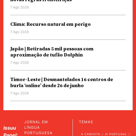
7 Ago 2026
Clima: Recurso natural em perigo
7 Ago 2026
Japão | Retiradas 5 mil pessoas com
aproximação de tufão Dolphin
7 Ago 2026
Timor-Leste | Desmantelados 16 centros de
burla ‘online’ desde 26 de junho
7 Ago 2026
JORNAL EM
TEMAS
Issuu
LÍNGUA
PORTUGUESA
Panel:
A CANHOTA
AI PORTUGAL