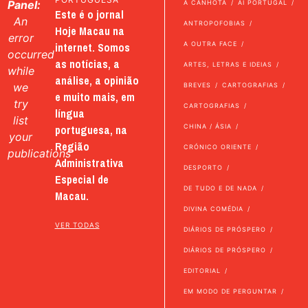
Panel:
A CANHOTA
AI PORTUGAL
Este é o jornal
An
ANTROPOFOBIAS
Hoje Macau na
error
internet. Somos
A OUTRA FACE
occurred
as notícias, a
ARTES, LETRAS E IDEIAS
while
análise, a opinião
we
BREVES
CARTOGRAFIAS
e muito mais, em
try
CARTOGRAFIAS
língua
list
portuguesa, na
CHINA / ÁSIA
your
Região
CRÓNICO ORIENTE
publications
Administrativa
DESPORTO
Especial de
DE TUDO E DE NADA
Macau.
DIVINA COMÉDIA
VER TODAS
DIÁRIOS DE PRÓSPERO
DIÁRIOS DE PRÓSPERO
EDITORIAL
EM MODO DE PERGUNTAR