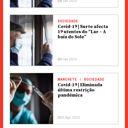
8 Set 2023
SOCIEDADE
Covid-19 | Surto afecta
19 utentes do “Lar – A
baía do Sole”
4 Set 2023
MANCHETE
SOCIEDADE
Covid-19 | Eliminada
última restrição
pandémica
30 Ago 2023