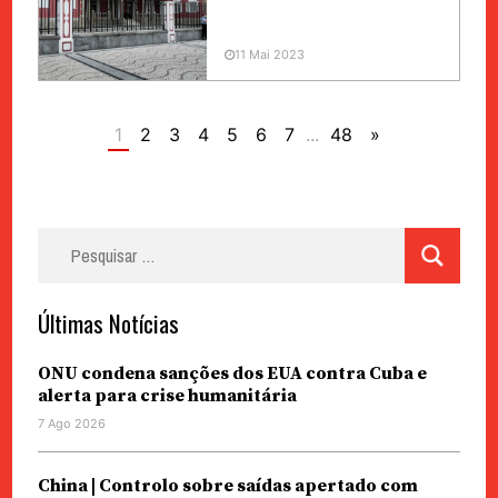
11 Mai 2023
1
2
3
4
5
6
7
...
48
»
Pesquisar
por:
Últimas Notícias
ONU condena sanções dos EUA contra Cuba e
alerta para crise humanitária
7 Ago 2026
China | Controlo sobre saídas apertado com