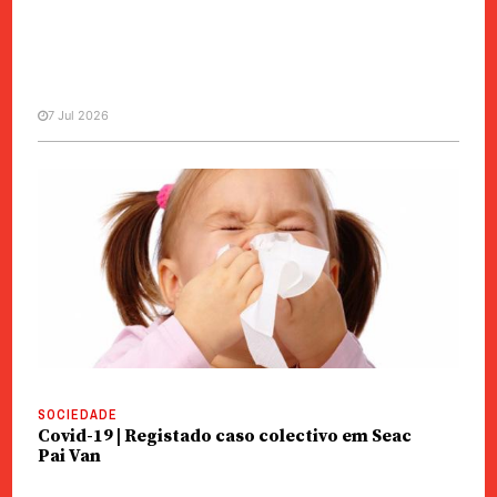
7 Jul 2026
MANCHETE
SOCIEDADE
Saúde | Um quarto dos doentes
com sintomas respiratórios tem
covid-19
SOCIEDADE
Covid-19 | Registado caso colectivo em Seac
Pai Van