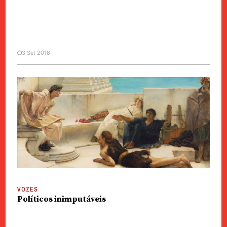
3 Set 2018
POLÍTICA
AL | Ho Ion Sang defende
melhorias no processo de
consultas públicas
VOZES
Políticos inimputáveis