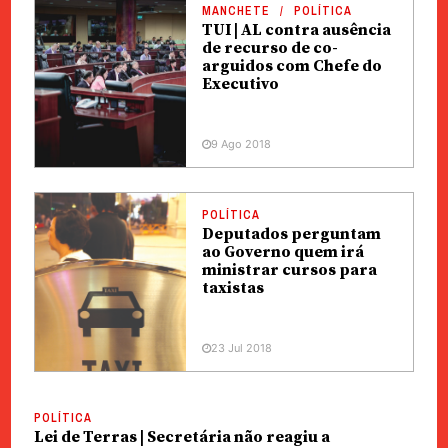
MANCHETE
POLÍTICA
TUI | AL contra ausência
de recurso de co-
arguidos com Chefe do
Executivo
9 Ago 2018
POLÍTICA
Deputados perguntam
ao Governo quem irá
ministrar cursos para
taxistas
23 Jul 2018
POLÍTICA
Lei de Terras | Secretária não reagiu a