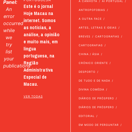
Panel:
A CANHOTA
AI PORTUGAL
Este é o jornal
An
ANTROPOFOBIAS
Hoje Macau na
error
internet. Somos
A OUTRA FACE
occurred
as notícias, a
ARTES, LETRAS E IDEIAS
while
análise, a opinião
we
BREVES
CARTOGRAFIAS
e muito mais, em
try
CARTOGRAFIAS
língua
list
portuguesa, na
CHINA / ÁSIA
your
Região
CRÓNICO ORIENTE
publications
Administrativa
DESPORTO
Especial de
DE TUDO E DE NADA
Macau.
DIVINA COMÉDIA
VER TODAS
DIÁRIOS DE PRÓSPERO
DIÁRIOS DE PRÓSPERO
EDITORIAL
EM MODO DE PERGUNTAR