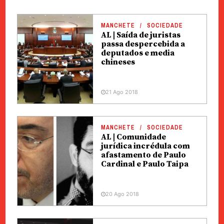
MANCHETE
SOCIEDADE
AL | Saída de juristas
passa despercebida a
deputados e media
chineses
21 Ago 2018
MANCHETE
SOCIEDADE
AL | Comunidade
jurídica incrédula com
afastamento de Paulo
Cardinal e Paulo Taipa
20 Ago 2018