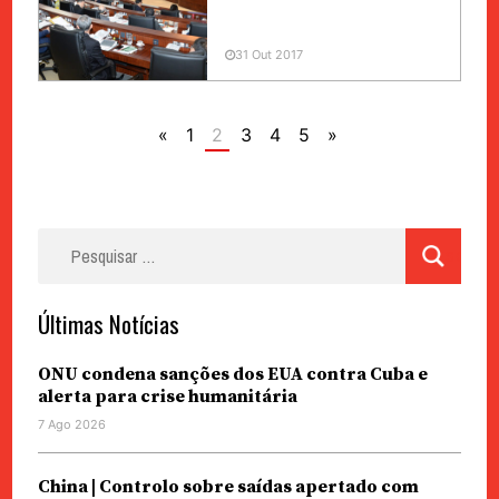
31 Out 2017
«
1
2
3
4
5
»
Pesquisar
por:
Últimas Notícias
ONU condena sanções dos EUA contra Cuba e
alerta para crise humanitária
7 Ago 2026
China | Controlo sobre saídas apertado com