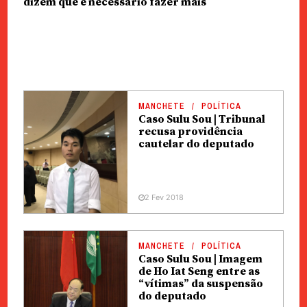
dizem que é necessário fazer mais
MANCHETE
POLÍTICA
Caso Sulu Sou | Tribunal
recusa providência
cautelar do deputado
2 Fev 2018
MANCHETE
POLÍTICA
Caso Sulu Sou | Imagem
de Ho Iat Seng entre as
“vítimas” da suspensão
do deputado