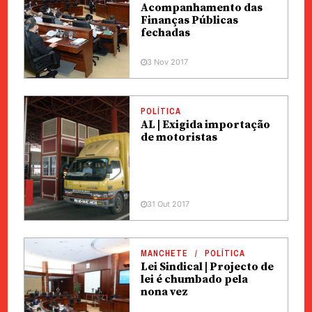
Acompanhamento das
Finanças Públicas
fechadas
3 Nov 2017
POLÍTICA
AL | Exigida importação
de motoristas
31 Out 2017
MANCHETE
POLÍTICA
Lei Sindical | Projecto de
lei é chumbado pela
nona vez