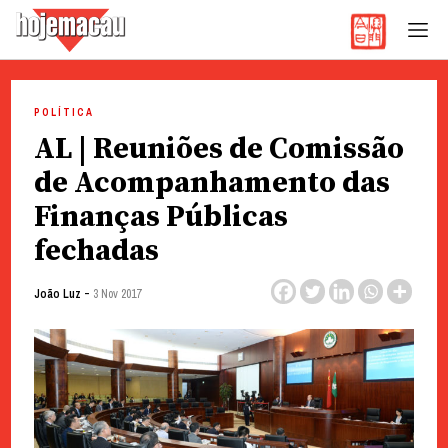
Hoje Macau
Jornal em Língua Portuguesa
Skip
to
POLÍTICA
content
AL | Reuniões de Comissão
de Acompanhamento das
Finanças Públicas
fechadas
-
João Luz
3 Nov 2017