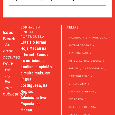
JORNAL EM
TEMAS
Issuu
LÍNGUA
PORTUGUESA
Panel:
A CANHOTA
AI PORTUGAL
Este é o jornal
An
ANTROPOFOBIAS
Hoje Macau na
error
internet. Somos
A OUTRA FACE
occurred
as notícias, a
ARTES, LETRAS E IDEIAS
while
análise, a opinião
we
BREVES
CARTOGRAFIAS
e muito mais, em
try
CARTOGRAFIAS
língua
list
portuguesa, na
CHINA / ÁSIA
your
Região
CRÓNICO ORIENTE
publications
Administrativa
DESPORTO
Especial de
DE TUDO E DE NADA
Macau.
DIVINA COMÉDIA