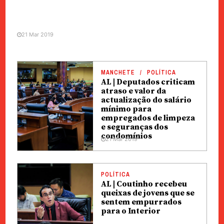
21 Mar 2019
MANCHETE
POLÍTICA
AL | Deputados criticam
atraso e valor da
actualização do salário
mínimo para
empregados de limpeza
e seguranças dos
condomínios
21 Mar 2019
POLÍTICA
AL | Coutinho recebeu
queixas de jovens que se
sentem empurrados
para o Interior