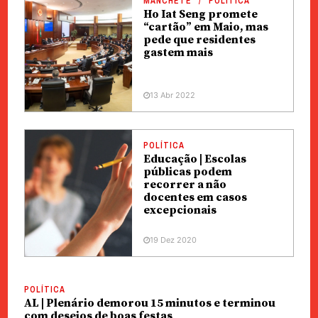
MANCHETE
POLÍTICA
Ho Iat Seng promete
“cartão” em Maio, mas
pede que residentes
gastem mais
13 Abr 2022
POLÍTICA
Educação | Escolas
públicas podem
recorrer a não
docentes em casos
excepcionais
19 Dez 2020
POLÍTICA
AL | Plenário demorou 15 minutos e terminou
com desejos de boas festas