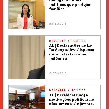
Cheng quer mais
políticas que protejam
famílias
21 Set 2018
MANCHETE
POLÍTICA
AL | Declarações de Ho
Iat Seng sobre dispensa
de juristas levantam
polémica
13 Set 2018
MANCHETE
POLÍTICA
AL | Presidente nega
motivações políticas no
afastamento de juristas