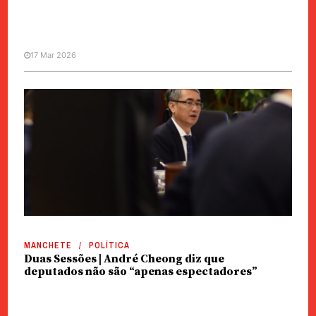
17 Mar 2026
MANCHETE
POLÍTICA
AL | Orçamento reforçado para
obras de “grande escala”
MANCHETE
POLÍTICA
Duas Sessões | André Cheong diz que
deputados não são “apenas espectadores”