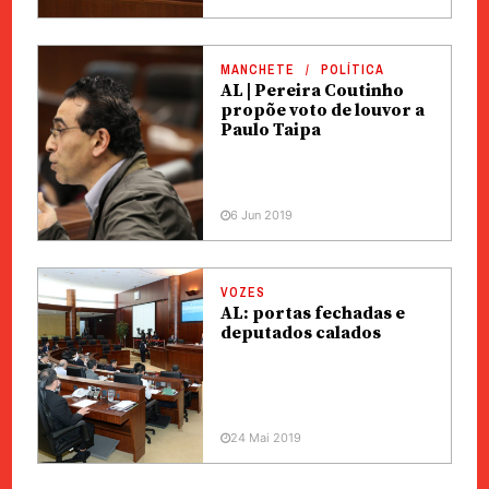
MANCHETE
POLÍTICA
AL | Pereira Coutinho
propõe voto de louvor a
Paulo Taipa
6 Jun 2019
VOZES
AL: portas fechadas e
deputados calados
24 Mai 2019