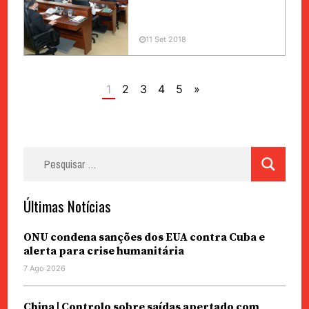
11 Set 2018
1
2
3
4
5
»
Pesquisar
por:
Últimas Notícias
ONU condena sanções dos EUA contra Cuba e
alerta para crise humanitária
7 Ago 2026
China | Controlo sobre saídas apertado com