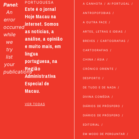
PORTUGUESA
Panel:
A CANHOTA
AI PORTUGAL
Este é o jornal
An
ANTROPOFOBIAS
Hoje Macau na
error
internet. Somos
A OUTRA FACE
occurred
as notícias, a
ARTES, LETRAS E IDEIAS
while
análise, a opinião
we
BREVES
CARTOGRAFIAS
e muito mais, em
try
CARTOGRAFIAS
língua
list
portuguesa, na
CHINA / ÁSIA
your
Região
CRÓNICO ORIENTE
publications
Administrativa
DESPORTO
Especial de
DE TUDO E DE NADA
Macau.
DIVINA COMÉDIA
VER TODAS
DIÁRIOS DE PRÓSPERO
DIÁRIOS DE PRÓSPERO
EDITORIAL
EM MODO DE PERGUNTAR