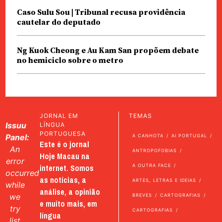
Caso Sulu Sou | Tribunal recusa providência
cautelar do deputado
Ng Kuok Cheong e Au Kam San propõem debate
no hemiciclo sobre o metro
JORNAL EM
TEMAS
Issuu
LÍNGUA
PORTUGUESA
Panel:
A CANHOTA
AI PORTUGAL
Este é o jornal
An
ANTROPOFOBIAS
Hoje Macau na
error
internet. Somos
A OUTRA FACE
occurred
as notícias, a
ARTES, LETRAS E IDEIAS
while
análise, a opinião
we
BREVES
CARTOGRAFIAS
e muito mais, em
try
CARTOGRAFIAS
língua
list