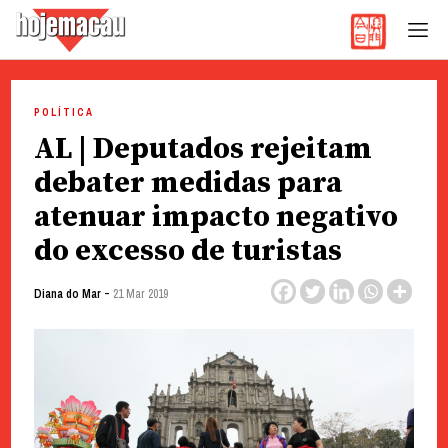
Hoje Macau
Jornal em Língua Portuguesa
Skip
to
POLÍTICA
content
AL | Deputados rejeitam
debater medidas para
atenuar impacto negativo
do excesso de turistas
-
Diana do Mar
21 Mar 2019