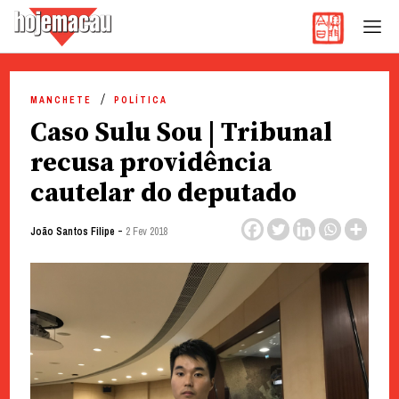
Hoje Macau
Jornal em Língua Portuguesa
Skip
to
MANCHETE
POLÍTICA
content
Caso Sulu Sou | Tribunal
recusa providência
cautelar do deputado
-
João Santos Filipe
2 Fev 2018