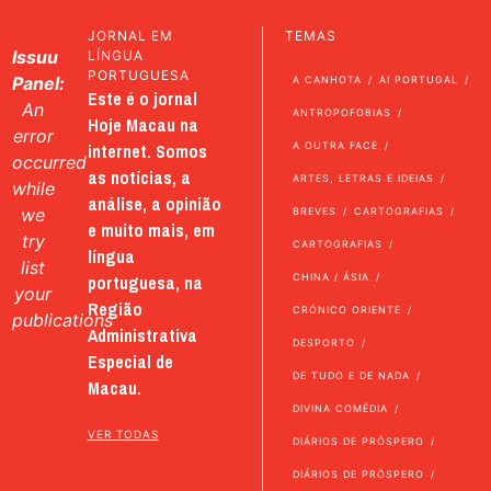
JORNAL EM
TEMAS
Issuu
LÍNGUA
PORTUGUESA
Panel:
A CANHOTA
AI PORTUGAL
Este é o jornal
An
ANTROPOFOBIAS
Hoje Macau na
error
internet. Somos
A OUTRA FACE
occurred
as notícias, a
ARTES, LETRAS E IDEIAS
while
análise, a opinião
we
BREVES
CARTOGRAFIAS
e muito mais, em
try
CARTOGRAFIAS
língua
list
portuguesa, na
CHINA / ÁSIA
your
Região
CRÓNICO ORIENTE
publications
Administrativa
DESPORTO
Especial de
DE TUDO E DE NADA
Macau.
DIVINA COMÉDIA
VER TODAS
DIÁRIOS DE PRÓSPERO
DIÁRIOS DE PRÓSPERO