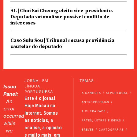
AL | Chui Sai Cheong eleito vice-presidente.
Deputado vai analisar possível conflito de
interesses
Caso Sulu Sou | Tribunal recusa providência
cautelar do deputado
JORNAL EM
TEMAS
Issuu
LÍNGUA
PORTUGUESA
Panel:
A CANHOTA
AI PORTUGAL
Este é o jornal
An
ANTROPOFOBIAS
Hoje Macau na
error
internet. Somos
A OUTRA FACE
occurred
as notícias, a
ARTES, LETRAS E IDEIAS
while
análise, a opinião
we
BREVES
CARTOGRAFIAS
e muito mais, em