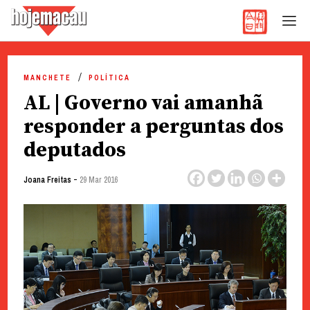
Hoje Macau
Jornal em Língua Portuguesa
Skip
to
MANCHETE
POLÍTICA
content
AL | Governo vai amanhã
responder a perguntas dos
deputados
-
Joana Freitas
29 Mar 2016