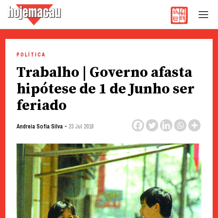
Hoje Macau
Jornal em Língua Portuguesa
Skip
to
POLÍTICA
content
Trabalho | Governo afasta
hipótese de 1 de Junho ser
feriado
-
Andreia Sofia Silva
23 Jul 2018