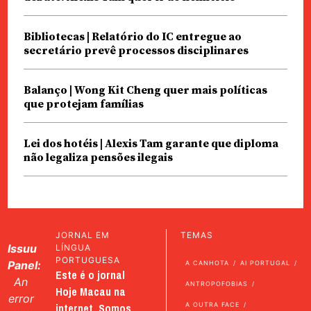
Bibliotecas | Relatório do IC entregue ao
secretário prevê processos disciplinares
Balanço | Wong Kit Cheng quer mais políticas
que protejam famílias
Lei dos hotéis | Alexis Tam garante que diploma
não legaliza pensões ilegais
JORNAL EM
TEMAS
Issuu
LÍNGUA
PORTUGUESA
Panel:
A CANHOTA
AI PORTUGAL
Este é o jornal
An
ANTROPOFOBIAS
Hoje Macau na
error
internet. Somos
A OUTRA FACE