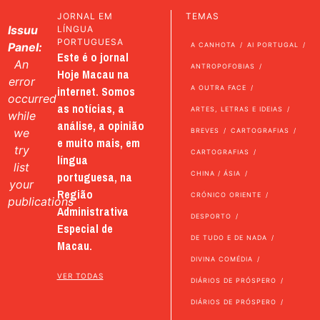
JORNAL EM
TEMAS
Issuu
LÍNGUA
PORTUGUESA
Panel:
A CANHOTA
AI PORTUGAL
Este é o jornal
An
ANTROPOFOBIAS
Hoje Macau na
error
internet. Somos
A OUTRA FACE
occurred
as notícias, a
ARTES, LETRAS E IDEIAS
while
análise, a opinião
we
BREVES
CARTOGRAFIAS
e muito mais, em
try
CARTOGRAFIAS
língua
list
portuguesa, na
CHINA / ÁSIA
your
Região
CRÓNICO ORIENTE
publications
Administrativa
DESPORTO
Especial de
DE TUDO E DE NADA
Macau.
DIVINA COMÉDIA
VER TODAS
DIÁRIOS DE PRÓSPERO
DIÁRIOS DE PRÓSPERO