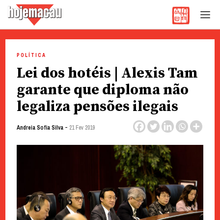
Hoje Macau
Jornal em Língua Portuguesa
Skip
to
POLÍTICA
content
Lei dos hotéis | Alexis Tam
garante que diploma não
legaliza pensões ilegais
-
Andreia Sofia Silva
21 Fev 2019