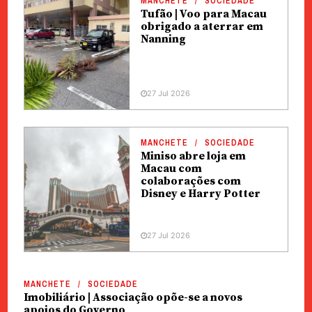
MANCHETE
SOCIEDADE
Tufão | Voo para Macau
obrigado a aterrar em
Nanning
27 Jul 2026
MANCHETE
SOCIEDADE
Miniso abre loja em
Macau com
colaborações com
Disney e Harry Potter
27 Jul 2026
MANCHETE
SOCIEDADE
Imobiliário | Associação opõe-se a novos
apoios do Governo