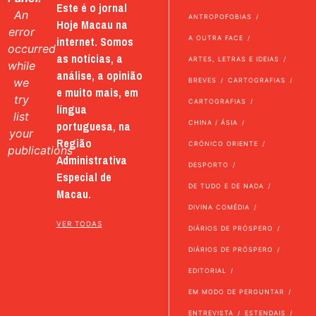
Este é o jornal
An
ANTROPOFOBIAS
Hoje Macau na
error
internet. Somos
A OUTRA FACE
occurred
as notícias, a
ARTES, LETRAS E IDEIAS
while
análise, a opinião
we
BREVES
CARTOGRAFIAS
e muito mais, em
try
CARTOGRAFIAS
língua
list
portuguesa, na
CHINA / ÁSIA
your
Região
CRÓNICO ORIENTE
publications
Administrativa
DESPORTO
Especial de
DE TUDO E DE NADA
Macau.
DIVINA COMÉDIA
VER TODAS
DIÁRIOS DE PRÓSPERO
DIÁRIOS DE PRÓSPERO
EDITORIAL
EM MODO DE PERGUNTAR
ENTREVISTA
ESTENDAIS