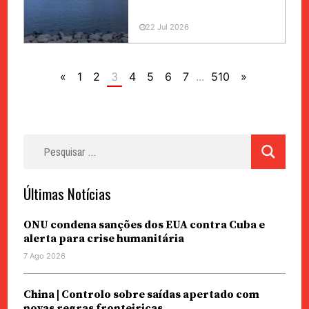
22 Jul 2026
«
1
2
3
4
5
6
7
...
510
»
Pesquisar
por:
Últimas Notícias
ONU condena sanções dos EUA contra Cuba e
alerta para crise humanitária
7 Ago 2026
China | Controlo sobre saídas apertado com
novas regras fronteiriças