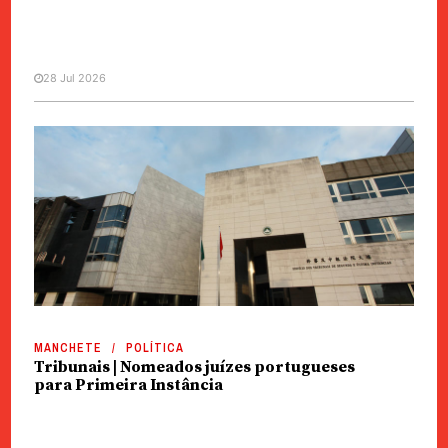
28 Jul 2026
MANCHETE
SOCIEDADE
Jogo | Citi destaca número
elevado de grandes apostadores
MANCHETE
POLÍTICA
Tribunais | Nomeados juízes portugueses
para Primeira Instância