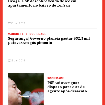
Droga | PSP descobre venda de ice em
apartamento no bairro de Toi San
30 Jan 2019
MANCHETE
SOCIEDADE
Segurança | Governo planeia gastar 652,5 mil
patacas em gás pimenta
29 Jan 2019
SOCIEDADE
PSP vai averiguar
disparo para o ar de
agente após desacato