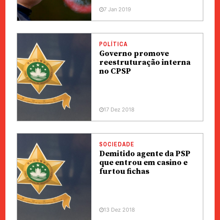
7 Jan 2019
POLÍTICA
Governo promove
reestruturação interna
no CPSP
17 Dez 2018
SOCIEDADE
Demitido agente da PSP
que entrou em casino e
furtou fichas
13 Dez 2018