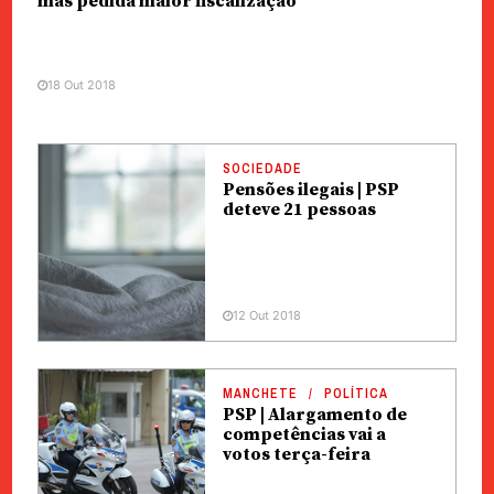
mas pedida maior fiscalização
18 Out 2018
SOCIEDADE
Pensões ilegais | PSP
deteve 21 pessoas
12 Out 2018
MANCHETE
POLÍTICA
PSP | Alargamento de
competências vai a
votos terça-feira