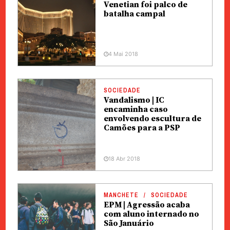
Venetian foi palco de
batalha campal
4 Mai 2018
SOCIEDADE
Vandalismo | IC
encaminha caso
envolvendo escultura de
Camões para a PSP
18 Abr 2018
MANCHETE
SOCIEDADE
EPM | Agressão acaba
com aluno internado no
São Januário