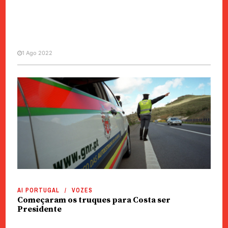
1 Ago 2022
MANCHETE
SOCIEDADE
Duas agentes da Polícia de
Segurança Pública vão a karaoke
e infringem a lei
AI PORTUGAL
VOZES
Começaram os truques para Costa ser
Presidente