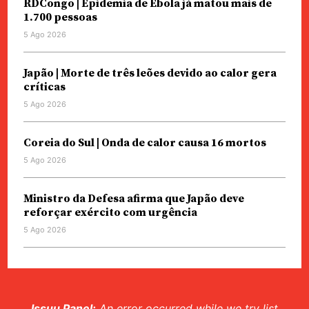
RDCongo | Epidemia de Ébola já matou mais de
1.700 pessoas
5 Ago 2026
Japão | Morte de três leões devido ao calor gera
críticas
5 Ago 2026
Coreia do Sul | Onda de calor causa 16 mortos
5 Ago 2026
Ministro da Defesa afirma que Japão deve
reforçar exército com urgência
5 Ago 2026
Issuu Panel:
An error occurred while we try list