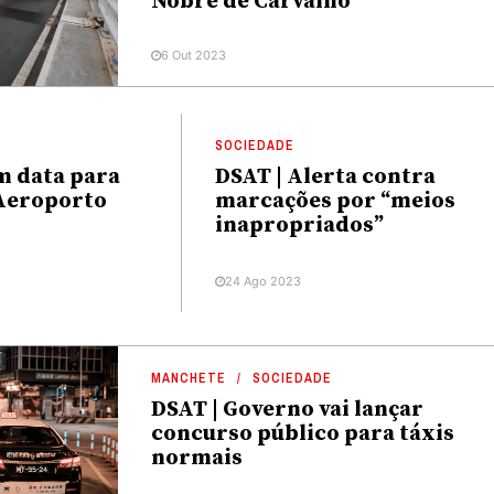
Nobre de Carvalho
6 Out 2023
SOCIEDADE
m data para
DSAT | Alerta contra
 Aeroporto
marcações por “meios
inapropriados”
24 Ago 2023
MANCHETE
SOCIEDADE
DSAT | Governo vai lançar
concurso público para táxis
normais