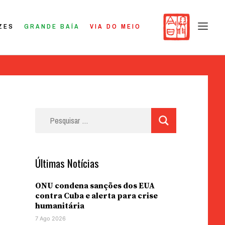
ZES
GRANDE BAÍA
VIA DO MEIO
Pesquisar
por:
Últimas Notícias
ONU condena sanções dos EUA
contra Cuba e alerta para crise
humanitária
7 Ago 2026