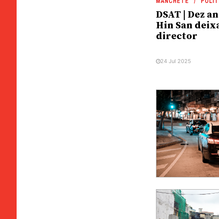
MANCHETE
POLÍT
DSAT | Dez a
Hin San deix
director
24 Jul 2025