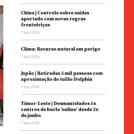
China | Controlo sobre saídas
apertado com novas regras
fronteiriças
7 Ago 2026
Clima: Recurso natural em perigo
7 Ago 2026
Japão | Retiradas 5 mil pessoas com
aproximação de tufão Dolphin
7 Ago 2026
Timor-Leste | Desmantelados 16
centros de burla ‘online’ desde 26
de junho
7 Ago 2026