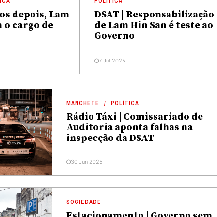
ICA
POLÍTICA
nos depois, Lam
DSAT | Responsabilização
a o cargo de
de Lam Hin San é teste ao
Governo
7 Jul 2025
MANCHETE
POLÍTICA
Rádio Táxi | Comissariado de
Auditoria aponta falhas na
inspecção da DSAT
30 Jun 2025
SOCIEDADE
Estacionamento | Governo sem