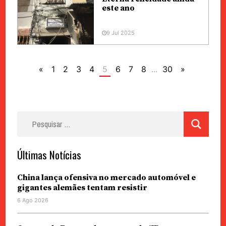
este ano
9 Jul 2025
«
1
2
3
4
5
6
7
8
...
30
»
Pesquisar
por:
Últimas Notícias
China lança ofensiva no mercado automóvel e
gigantes alemães tentam resistir
6 Ago 2026