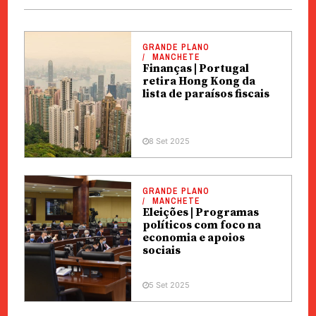
GRANDE PLANO
MANCHETE
Finanças | Portugal
retira Hong Kong da
lista de paraísos fiscais
8 Set 2025
GRANDE PLANO
MANCHETE
Eleições | Programas
políticos com foco na
economia e apoios
sociais
5 Set 2025