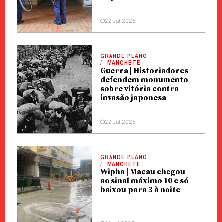
22 Jul 2025
GRANDE PLANO
MANCHETE
Guerra | Historiadores
defendem monumento
sobre vitória contra
invasão japonesa
22 Jul 2025
GRANDE PLANO
MANCHETE
Wipha | Macau chegou
ao sinal máximo 10 e só
baixou para 3 à noite