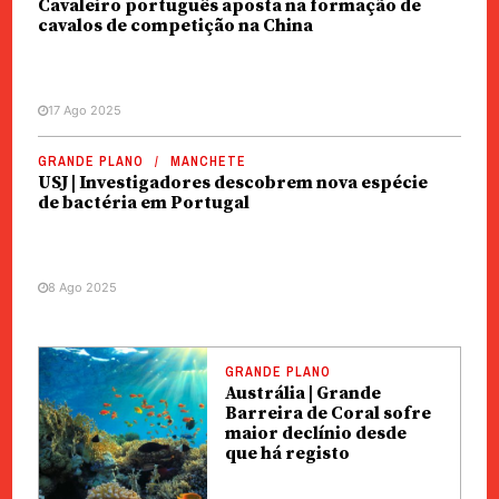
Cavaleiro português aposta na formação de
cavalos de competição na China
17 Ago 2025
GRANDE PLANO
MANCHETE
USJ | Investigadores descobrem nova espécie
de bactéria em Portugal
8 Ago 2025
GRANDE PLANO
Austrália | Grande
Barreira de Coral sofre
maior declínio desde
que há registo