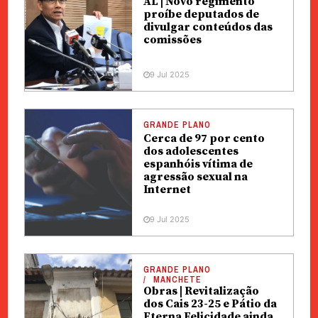
AL | Novo regimento
proíbe deputados de
divulgar conteúdos das
comissões
9 Jul 2025
GRANDE PLANO
Cerca de 97 por cento
dos adolescentes
espanhóis vítima de
agressão sexual na
Internet
9 Jul 2025
GRANDE PLANO
MANCHETE
Obras | Revitalização
dos Cais 23-25 e Pátio da
Eterna Felicidade ainda