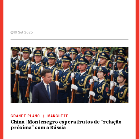
10 Set 2025
GRANDE PLANO
MANCHETE
Visita | Montenegro acredita em
regime de vistos “mais ágil” para
portugueses
GRANDE PLANO
MANCHETE
China | Montenegro espera frutos de “relação
próxima” com a Rússia