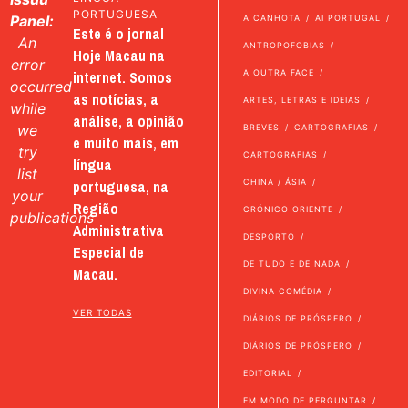
PORTUGUESA
Panel:
A CANHOTA
AI PORTUGAL
Este é o jornal
An
ANTROPOFOBIAS
Hoje Macau na
error
internet. Somos
A OUTRA FACE
occurred
as notícias, a
ARTES, LETRAS E IDEIAS
while
análise, a opinião
we
BREVES
CARTOGRAFIAS
e muito mais, em
try
CARTOGRAFIAS
língua
list
portuguesa, na
CHINA / ÁSIA
your
Região
CRÓNICO ORIENTE
publications
Administrativa
DESPORTO
Especial de
DE TUDO E DE NADA
Macau.
DIVINA COMÉDIA
VER TODAS
DIÁRIOS DE PRÓSPERO
DIÁRIOS DE PRÓSPERO
EDITORIAL
EM MODO DE PERGUNTAR