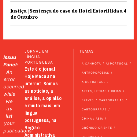
Justiça | Sentença do caso do Hotel Estoril lida a 4
de Outubro
JORNAL EM
TEMAS
Issuu
LÍNGUA
PORTUGUESA
Panel:
A CANHOTA
AI PORTUGAL
Este é o jornal
An
ANTROPOFOBIAS
Hoje Macau na
error
internet. Somos
A OUTRA FACE
occurred
as notícias, a
ARTES, LETRAS E IDEIAS
while
análise, a opinião
we
BREVES
CARTOGRAFIAS
e muito mais, em
try
CARTOGRAFIAS
língua
list
portuguesa, na
CHINA / ÁSIA
your
Região
CRÓNICO ORIENTE
publications
Administrativa
DESPORTO