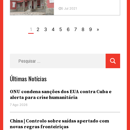
5 Jul 2021
1
2
3
4
5
6
7
8
9
»
Pesquisar
por:
Últimas Notícias
ONU condena sanções dos EUA contra Cuba e
alerta para crise humanitária
7 Ago 2026
China | Controlo sobre saídas apertado com
novas regras fronteiriças