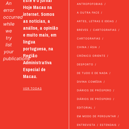
Este é o jornal
An
ANTROPOFOBIAS
Hoje Macau na
error
internet. Somos
A OUTRA FACE
occurred
as notícias, a
ARTES, LETRAS E IDEIAS
while
análise, a opinião
we
BREVES
CARTOGRAFIAS
e muito mais, em
try
CARTOGRAFIAS
língua
list
portuguesa, na
CHINA / ÁSIA
your
Região
CRÓNICO ORIENTE
publications
Administrativa
DESPORTO
Especial de
DE TUDO E DE NADA
Macau.
DIVINA COMÉDIA
VER TODAS
DIÁRIOS DE PRÓSPERO
DIÁRIOS DE PRÓSPERO
EDITORIAL
EM MODO DE PERGUNTAR
ENTREVISTA
ESTENDAIS