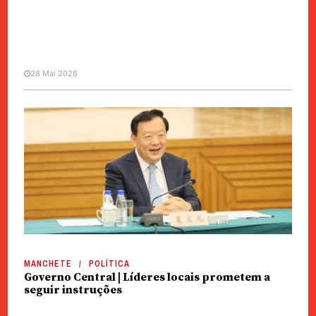
28 Mai 2026
MANCHETE
POLÍTICA
Administração | Renovadas
lideranças do IAM, Obras
Públicas e Solos e Construção
MANCHETE
POLÍTICA
Governo Central | Líderes locais prometem a
seguir instruções