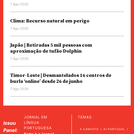
7 Ago 2026
Clima: Recurso natural em perigo
7 Ago 2026
Japão | Retiradas 5 mil pessoas com
aproximação de tufão Dolphin
7 Ago 2026
Timor-Leste | Desmantelados 16 centros de
burla ‘online’ desde 26 de junho
7 Ago 2026
JORNAL EM
TEMAS
Issuu
LÍNGUA
PORTUGUESA
Panel:
A CANHOTA
AI PORTUGAL