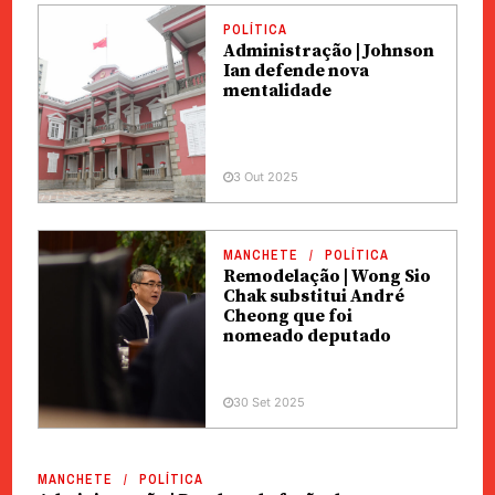
POLÍTICA
Administração | Johnson
Ian defende nova
mentalidade
3 Out 2025
MANCHETE
POLÍTICA
Remodelação | Wong Sio
Chak substitui André
Cheong que foi
nomeado deputado
30 Set 2025
MANCHETE
POLÍTICA