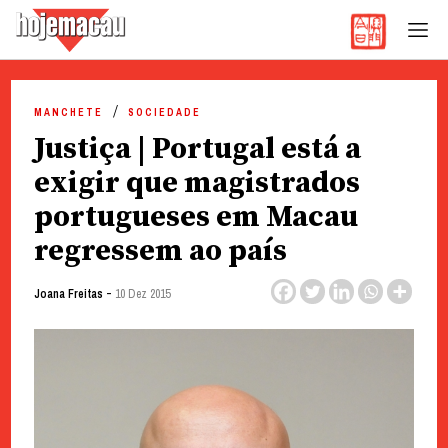
Hoje Macau
Jornal em Língua Portuguesa
Skip
to
MANCHETE
SOCIEDADE
content
Justiça | Portugal está a
exigir que magistrados
portugueses em Macau
regressem ao país
-
Joana Freitas
10 Dez 2015