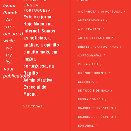
Issuu
LÍNGUA
PORTUGUESA
Panel:
A CANHOTA
AI PORTUGAL
Este é o jornal
An
ANTROPOFOBIAS
Hoje Macau na
error
internet. Somos
A OUTRA FACE
occurred
as notícias, a
ARTES, LETRAS E IDEIAS
while
análise, a opinião
we
BREVES
CARTOGRAFIAS
e muito mais, em
try
CARTOGRAFIAS
língua
list
portuguesa, na
CHINA / ÁSIA
your
Região
CRÓNICO ORIENTE
publications
Administrativa
DESPORTO
Especial de
DE TUDO E DE NADA
Macau.
DIVINA COMÉDIA
VER TODAS
DIÁRIOS DE PRÓSPERO
DIÁRIOS DE PRÓSPERO
EDITORIAL