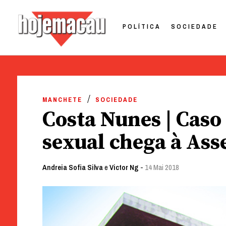
POLÍTICA
SOCIEDADE
Hoje Macau
Jornal em Língua Portuguesa
Skip
to
MANCHETE
SOCIEDADE
content
Costa Nunes | Caso
sexual chega à Ass
Andreia Sofia Silva
e
Victor Ng
-
14 Mai 2018