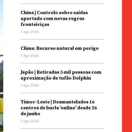
China | Controlo sobre saídas
apertado com novas regras
fronteiriças
7 Ago 2026
Clima: Recurso natural em perigo
7 Ago 2026
Japão | Retiradas 5 mil pessoas com
aproximação de tufão Dolphin
7 Ago 2026
Timor-Leste | Desmantelados 16
centros de burla ‘online’ desde 26
de junho
7 Ago 2026