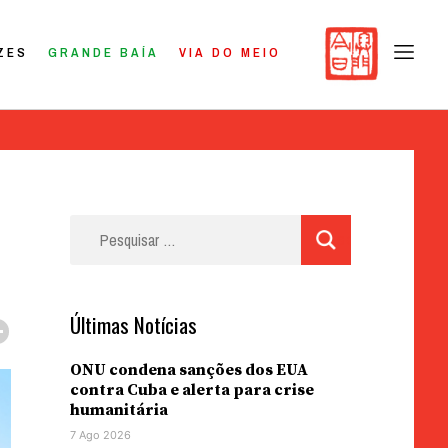
ZES
GRANDE BAÍA
VIA DO MEIO
Pesquisar
por:
Últimas Notícias
ONU condena sanções dos EUA
contra Cuba e alerta para crise
humanitária
7 Ago 2026