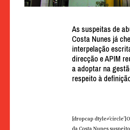
As suspeitas de ab
Costa Nunes já ch
interpelação escri
direcção e APIM re
a adoptar na gest
respeito à definiçã
[dropcap dtyle≠’circle’]
da Costa Nunes suspeito 