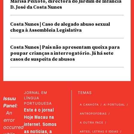
Marisa Peixoto, directora do Jardim de Infância
D. José da Costa Nunes
Costa Nunes | Caso de alegado abuso sexual
chega à Assembleia Legislativa
Costa Nunes | Pais não apresentam queixa para
poupar crianças a interrogatório. Já há sete
casos de suspeita de abusos
JORNAL EM
TEMAS
Issuu
LÍNGUA
PORTUGUESA
Panel:
A CANHOTA
AI PORTUGAL
Este é o jornal
An
ANTROPOFOBIAS
Hoje Macau na
error
internet. Somos
A OUTRA FACE
occurred
as notícias, a
ARTES, LETRAS E IDEIAS