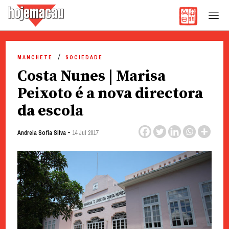
Hoje Macau
Jornal em Língua Portuguesa
Skip
to
MANCHETE
SOCIEDADE
content
Costa Nunes | Marisa
Peixoto é a nova directora
da escola
-
Andreia Sofia Silva
14 Jul 2017