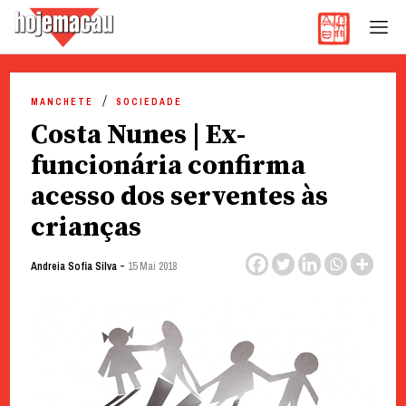
Hoje Macau
Jornal em Língua Portuguesa
Skip
to
MANCHETE
SOCIEDADE
content
Costa Nunes | Ex-
funcionária confirma
acesso dos serventes às
crianças
-
Andreia Sofia Silva
15 Mai 2018