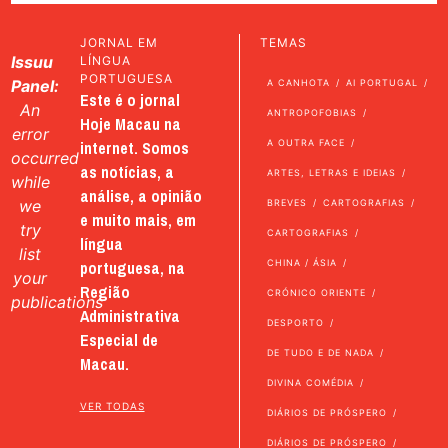
JORNAL EM
TEMAS
Issuu
LÍNGUA
PORTUGUESA
Panel:
A CANHOTA
AI PORTUGAL
Este é o jornal
An
ANTROPOFOBIAS
Hoje Macau na
error
internet. Somos
A OUTRA FACE
occurred
as notícias, a
ARTES, LETRAS E IDEIAS
while
análise, a opinião
we
BREVES
CARTOGRAFIAS
e muito mais, em
try
CARTOGRAFIAS
língua
list
portuguesa, na
CHINA / ÁSIA
your
Região
CRÓNICO ORIENTE
publications
Administrativa
DESPORTO
Especial de
DE TUDO E DE NADA
Macau.
DIVINA COMÉDIA
VER TODAS
DIÁRIOS DE PRÓSPERO
DIÁRIOS DE PRÓSPERO