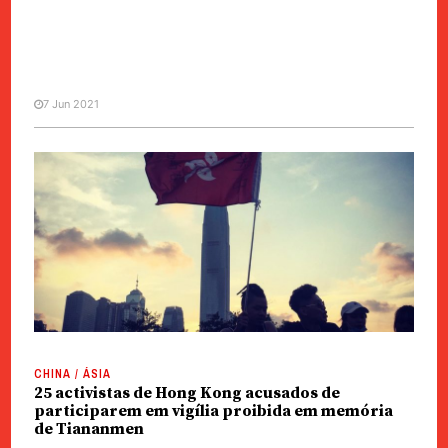
7 Jun 2021
MANCHETE
POLÍTICA
MNE apoia Polícia e TUI na
proibição da vigília para lembrar
Tiananmen
CHINA / ÁSIA
25 activistas de Hong Kong acusados de
participarem em vigília proibida em memória
de Tiananmen