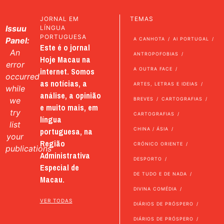
JORNAL EM
TEMAS
Issuu
LÍNGUA
PORTUGUESA
Panel:
A CANHOTA
AI PORTUGAL
Este é o jornal
An
ANTROPOFOBIAS
Hoje Macau na
error
internet. Somos
A OUTRA FACE
occurred
as notícias, a
ARTES, LETRAS E IDEIAS
while
análise, a opinião
we
BREVES
CARTOGRAFIAS
e muito mais, em
try
CARTOGRAFIAS
língua
list
portuguesa, na
CHINA / ÁSIA
your
Região
CRÓNICO ORIENTE
publications
Administrativa
DESPORTO
Especial de
DE TUDO E DE NADA
Macau.
DIVINA COMÉDIA
VER TODAS
DIÁRIOS DE PRÓSPERO
DIÁRIOS DE PRÓSPERO