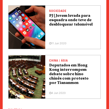
SOCIEDADE
PJ | Jovem levada para
esquadra onde teve de
desbloquear telemóvel
11 Jun 2020
CHINA / ÁSIA
Deputados em Hong
Kong interrompem
debate sobre hino
chinês com protesto
por Tiananmen
4 Jun 2020