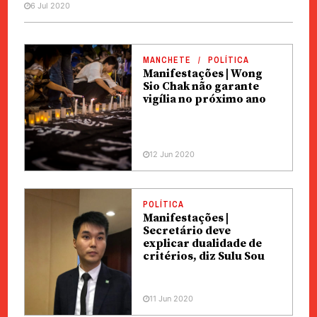
6 Jul 2020
MANCHETE
POLÍTICA
Manifestações | Wong
Sio Chak não garante
vigília no próximo ano
12 Jun 2020
POLÍTICA
Manifestações |
Secretário deve
explicar dualidade de
critérios, diz Sulu Sou
11 Jun 2020