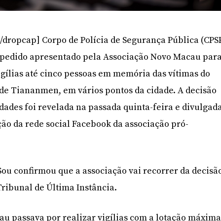
/dropcap] Corpo de Polícia de Segurança Pública (CPS
o pedido apresentado pela Associação Novo Macau par
igílias até cinco pessoas em memória das vítimas do
de Tiananmen, em vários pontos da cidade. A decisão
dades foi revelada na passada quinta-feira e divulgad
ão da rede social Facebook da associação pró-
Sou confirmou que a associação vai recorrer da decisã
Tribunal de Última Instância.
u passava por realizar vigílias com a lotação máxim