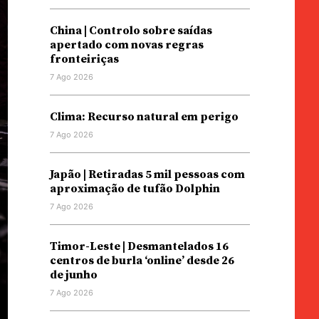
China | Controlo sobre saídas
apertado com novas regras
fronteiriças
7 Ago 2026
Clima: Recurso natural em perigo
7 Ago 2026
Japão | Retiradas 5 mil pessoas com
aproximação de tufão Dolphin
7 Ago 2026
Timor-Leste | Desmantelados 16
centros de burla ‘online’ desde 26
de junho
7 Ago 2026