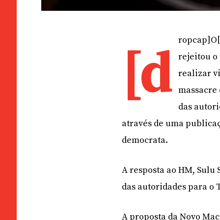
ropcap]O[
[d
rejeitou 
realizar v
massacre 
das autori
através de uma publicaç
democrata.
A resposta ao HM, Sulu 
das autoridades para o 
A proposta da Novo Maca