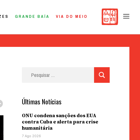
ZES
GRANDE BAÍA
VIA DO MEIO
Pesquisar
por:
Últimas Notícias
ONU condena sanções dos EUA
contra Cuba e alerta para crise
humanitária
7 Ago 2026