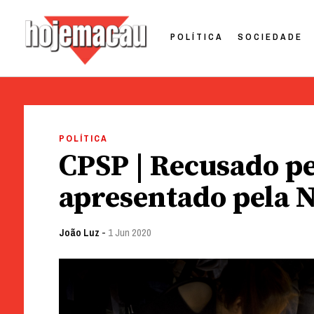
POLÍTICA
SOCIEDADE
Hoje Macau
Jornal em Língua Portuguesa
Skip
to
POLÍTICA
content
CPSP | Recusado pe
apresentado pela 
João Luz
-
1 Jun 2020