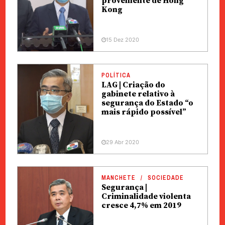
proveniente de Hong
Kong
15 Dez 2020
POLÍTICA
LAG | Criação do
gabinete relativo à
segurança do Estado “o
mais rápido possível”
29 Abr 2020
MANCHETE
SOCIEDADE
Segurança |
Criminalidade violenta
cresce 4,7% em 2019