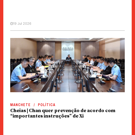
19 Jul 2026
SOCIEDADE
Segurança | Crimes relacionados
com jogo aumentaram 12%
MANCHETE
POLÍTICA
Cheias | Chan quer prevenção de acordo com
“importantes instruções” de Xi