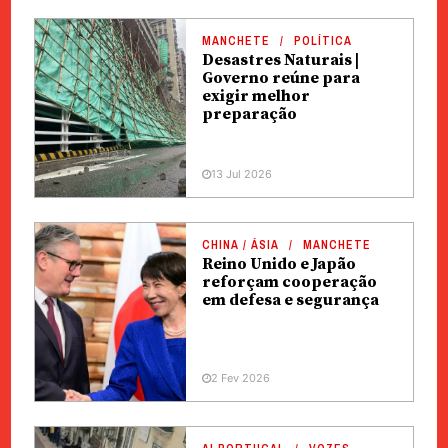
MANCHETE
POLÍTICA
Desastres Naturais |
Governo reúne para
exigir melhor
preparação
13 Jul 2026
CHINA / ÁSIA
MANCHETE
Reino Unido e Japão
reforçam cooperação
em defesa e segurança
2 Fev 2026