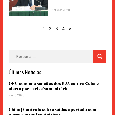
9 Mar 2020
1
2
3
4
»
Pesquisar
por:
Últimas Notícias
ONU condena sanções dos EUA contra Cuba e
alerta para crise humanitária
7 Ago 2026
China | Controlo sobre saídas apertado com
novas regras fronteiriças