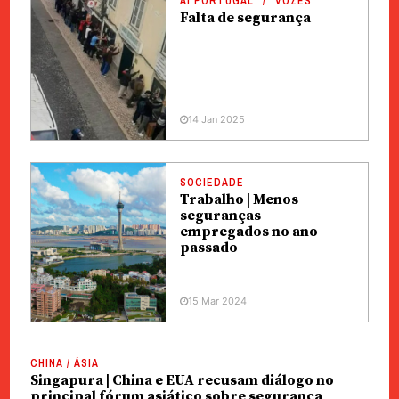
AI PORTUGAL
VOZES
Falta de segurança
14 Jan 2025
SOCIEDADE
Trabalho | Menos
seguranças
empregados no ano
passado
15 Mar 2024
CHINA / ÁSIA
Singapura | China e EUA recusam diálogo no
principal fórum asiático sobre segurança