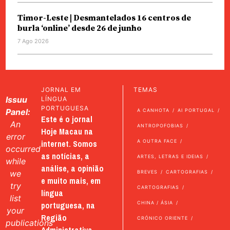
Timor-Leste | Desmantelados 16 centros de
burla ‘online’ desde 26 de junho
7 Ago 2026
JORNAL EM
TEMAS
Issuu
LÍNGUA
PORTUGUESA
Panel:
A CANHOTA
AI PORTUGAL
Este é o jornal
An
ANTROPOFOBIAS
Hoje Macau na
error
internet. Somos
A OUTRA FACE
occurred
as notícias, a
ARTES, LETRAS E IDEIAS
while
análise, a opinião
we
BREVES
CARTOGRAFIAS
e muito mais, em
try
CARTOGRAFIAS
língua
list
portuguesa, na
CHINA / ÁSIA
your
Região
CRÓNICO ORIENTE
publications