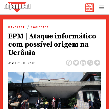
Hoje Macau
Jornal em Língua Portuguesa
Skip
to
MANCHETE
SOCIEDADE
content
EPM | Ataque informático
com possível origem na
Ucrânia
-
João Luz
14 Set 2020