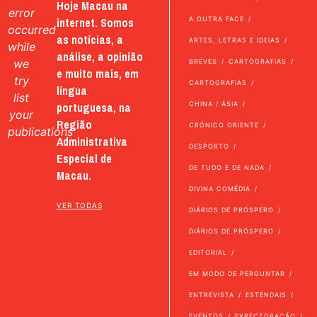
Hoje Macau na
error
internet. Somos
A OUTRA FACE
occurred
as notícias, a
ARTES, LETRAS E IDEIAS
while
análise, a opinião
we
BREVES
CARTOGRAFIAS
e muito mais, em
try
CARTOGRAFIAS
língua
list
portuguesa, na
CHINA / ÁSIA
your
Região
CRÓNICO ORIENTE
publications
Administrativa
DESPORTO
Especial de
DE TUDO E DE NADA
Macau.
DIVINA COMÉDIA
VER TODAS
DIÁRIOS DE PRÓSPERO
DIÁRIOS DE PRÓSPERO
EDITORIAL
EM MODO DE PERGUNTAR
ENTREVISTA
ESTENDAIS
EVENTOS
EXPECTORAÇÃO