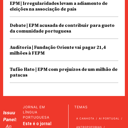
EPM | Irregularidades levam a adiamento de
eleições na associação de pais
Debate | EPM acusada de contribuir para gueto
da comunidade portuguesa
Auditoria | Fundação Oriente vai pagar 21,4
milhões à FEPM
Tufão Hato | EPM com prejuízos de um milhão de
patacas
JORNAL EM
TEMAS
Issuu
LÍNGUA
PORTUGUESA
Panel:
A CANHOTA
AI PORTUGAL
Este é o jornal
An
ANTROPOFOBIAS