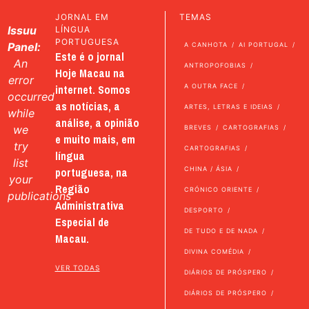
JORNAL EM
TEMAS
Issuu
LÍNGUA
PORTUGUESA
Panel:
A CANHOTA
AI PORTUGAL
Este é o jornal
An
ANTROPOFOBIAS
Hoje Macau na
error
internet. Somos
A OUTRA FACE
occurred
as notícias, a
ARTES, LETRAS E IDEIAS
while
análise, a opinião
we
BREVES
CARTOGRAFIAS
e muito mais, em
try
CARTOGRAFIAS
língua
list
portuguesa, na
CHINA / ÁSIA
your
Região
CRÓNICO ORIENTE
publications
Administrativa
DESPORTO
Especial de
DE TUDO E DE NADA
Macau.
DIVINA COMÉDIA
VER TODAS
DIÁRIOS DE PRÓSPERO
DIÁRIOS DE PRÓSPERO