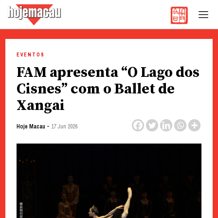
Hoje Macau
Jornal em Língua Portuguesa
Skip
to
EVENTOS
content
FAM apresenta “O Lago dos
Cisnes” com o Ballet de
Xangai
-
Hoje Macau
17 Jun 2026