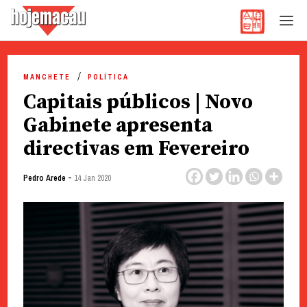
Hoje Macau
Jornal em Língua Portuguesa
Skip
to
MANCHETE
POLÍTICA
content
Capitais públicos | Novo
Gabinete apresenta
directivas em Fevereiro
-
Pedro Arede
14 Jan 2020