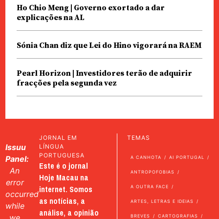
Ho Chio Meng | Governo exortado a dar
explicações na AL
Sónia Chan diz que Lei do Hino vigorará na RAEM
Pearl Horizon | Investidores terão de adquirir
fracções pela segunda vez
JORNAL EM
TEMAS
Issuu
LÍNGUA
PORTUGUESA
Panel:
A CANHOTA
AI PORTUGAL
Este é o jornal
An
ANTROPOFOBIAS
Hoje Macau na
error
internet. Somos
A OUTRA FACE
occurred
as notícias, a
ARTES, LETRAS E IDEIAS
while
análise, a opinião
we
BREVES
CARTOGRAFIAS