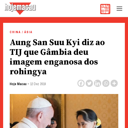
Hoje Macau
Jornal em Língua Portuguesa
Skip
to
CHINA / ÁSIA
content
Aung San Suu Kyi diz ao
TIJ que Gâmbia deu
imagem enganosa dos
rohingya
-
Hoje Macau
12 Dez 2019