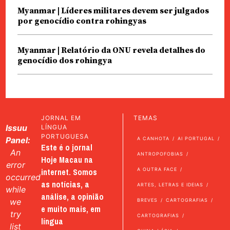
Myanmar | Líderes militares devem ser julgados
por genocídio contra rohingyas
Myanmar | Relatório da ONU revela detalhes do
genocídio dos rohingya
JORNAL EM
TEMAS
Issuu
LÍNGUA
PORTUGUESA
Panel:
A CANHOTA
AI PORTUGAL
Este é o jornal
An
ANTROPOFOBIAS
Hoje Macau na
error
internet. Somos
A OUTRA FACE
occurred
as notícias, a
ARTES, LETRAS E IDEIAS
while
análise, a opinião
we
BREVES
CARTOGRAFIAS
e muito mais, em
try
CARTOGRAFIAS
língua
list