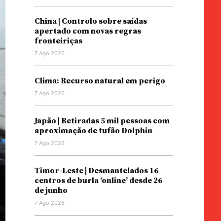
China | Controlo sobre saídas
apertado com novas regras
fronteiriças
7 Ago 2026
Clima: Recurso natural em perigo
7 Ago 2026
Japão | Retiradas 5 mil pessoas com
aproximação de tufão Dolphin
7 Ago 2026
Timor-Leste | Desmantelados 16
centros de burla ‘online’ desde 26
de junho
7 Ago 2026