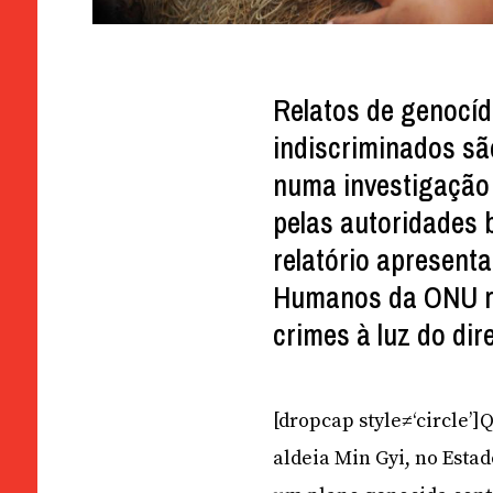
Relatos de genocíd
indiscriminados s
numa investigação
pelas autoridades 
relatório apresent
Humanos da ONU re
crimes à luz do dir
[dropcap style≠‘circle’
aldeia Min Gyi, no Esta