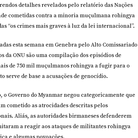
rrendos detalhes revelados pelo relatório das Nações
dade cometidas contra a minoria muçulmana rohingya
s “os crimes mais graves à luz da lei internacional”.
tadas esta semana em Genebra pelo Alto Comissariado
os da ONU são uma compilação dos episódios de
ais de 750 mil muçulmanos rohingya a fugir para o
o serve de base a acusações de genocídio.
io, o Governo do Myanmar negou categoricamente que
m cometido as atrocidades descritas pelos
onais. Aliás, as autoridades birmaneses defenderem
imitaram a reagir aos ataques de militantes rohingya
iriça e algumas povoações.