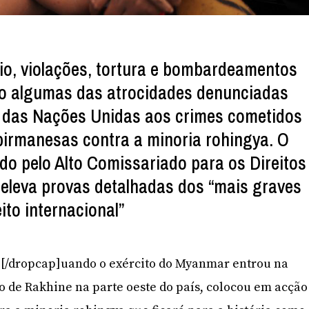
io, violações, tortura e bombardeamentos
ão algumas das atrocidades denunciadas
 das Nações Unidas aos crimes cometidos
birmanesas contra a minoria rohingya. O
ado pelo Alto Comissariado para os Direitos
leva provas detalhadas dos “mais graves
eito internacional”
]Q[/dropcap]uando o exército do Myanmar entrou na
do de Rakhine na parte oeste do país, colocou em acção