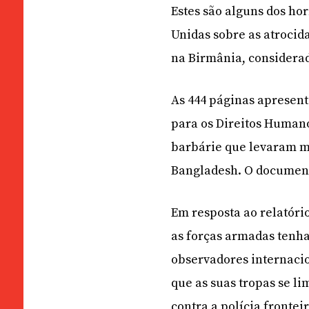
Estes são alguns dos ho
Unidas sobre as atroci
na Birmânia, considerada
As 444 páginas apresen
para os Direitos Human
barbárie que levaram m
Bangladesh. O document
Em resposta ao relatór
as forças armadas tenha
observadores internaci
que as suas tropas se l
contra a polícia fronte