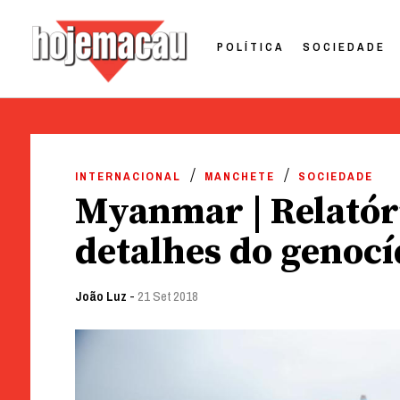
POLÍTICA
SOCIEDADE
Hoje Macau
Jornal em Língua Portuguesa
Skip
to
INTERNACIONAL
MANCHETE
SOCIEDADE
content
Myanmar | Relatór
detalhes do genocí
João Luz
-
21 Set 2018