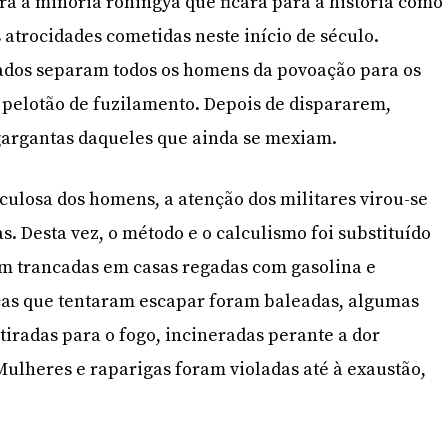
a a minoria rohingya que ficará para a história como
atrocidades cometidas neste início de século.
ados separam todos os homens da povoação para os
 pelotão de fuzilamento. Depois de dispararem,
gargantas daqueles que ainda se mexiam.
ulosa dos homens, a atenção dos militares virou-se
. Desta vez, o método e o calculismo foi substituído
am trancadas em casas regadas com gasolina e
ças que tentaram escapar foram baleadas, algumas
atiradas para o fogo, incineradas perante a dor
Mulheres e raparigas foram violadas até à exaustão,