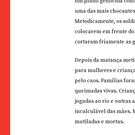
um plano genocida contr
uma das mais chocantes 
Metodicamente, os sold
colocarem em frente do
cortaram friamente as 
Depois da matança metic
para mulheres e crianças
pelo caos. Famílias for
queimadas vivas. Crian
jogadas ao rio e outras 
incalculável das mães. 
mutiladas e mortas.