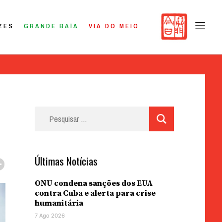
ZES
GRANDE BAÍA
VIA DO MEIO
Pesquisar
por:
Últimas Notícias
ONU condena sanções dos EUA
contra Cuba e alerta para crise
humanitária
7 Ago 2026