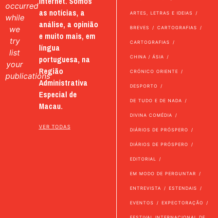
internet. Somos
occurred
as notícias, a
ARTES, LETRAS E IDEIAS
while
análise, a opinião
we
BREVES
CARTOGRAFIAS
e muito mais, em
try
CARTOGRAFIAS
língua
list
portuguesa, na
CHINA / ÁSIA
your
Região
CRÓNICO ORIENTE
publications
Administrativa
DESPORTO
Especial de
DE TUDO E DE NADA
Macau.
DIVINA COMÉDIA
VER TODAS
DIÁRIOS DE PRÓSPERO
DIÁRIOS DE PRÓSPERO
EDITORIAL
EM MODO DE PERGUNTAR
ENTREVISTA
ESTENDAIS
EVENTOS
EXPECTORAÇÃO
FESTIVAL INTERNACIONAL DE