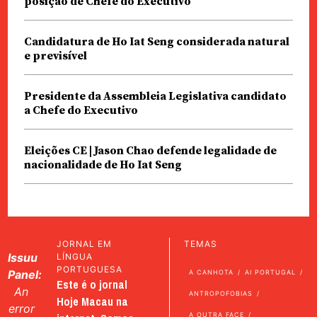
posição de Chefe do Executivo
Candidatura de Ho Iat Seng considerada natural
e previsível
Presidente da Assembleia Legislativa candidato
a Chefe do Executivo
Eleições CE | Jason Chao defende legalidade de
nacionalidade de Ho Iat Seng
JORNAL EM
TEMAS
Issuu
LÍNGUA
PORTUGUESA
Panel:
A CANHOTA
AI PORTUGAL
Este é o jornal
An
ANTROPOFOBIAS
Hoje Macau na
error
A OUTRA FACE