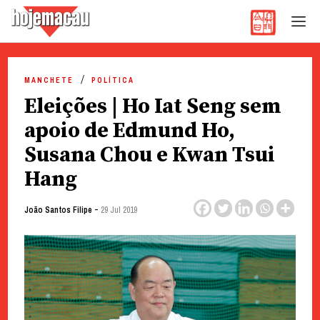
Hoje Macau
Jornal em Língua Portuguesa
Skip
to
MANCHETE
POLÍTICA
content
Eleições | Ho Iat Seng sem
apoio de Edmund Ho,
Susana Chou e Kwan Tsui
Hang
-
João Santos Filipe
29 Jul 2019