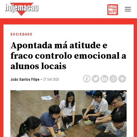
Hoje Macau
Jornal em Língua Portuguesa
Skip
to
SOCIEDADE
content
Apontada má atitude e
fraco controlo emocional a
alunos locais
-
João Santos Filipe
27 Set 2018