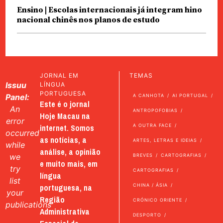
Ensino | Escolas internacionais já integram hino
nacional chinês nos planos de estudo
JORNAL EM
TEMAS
Issuu
LÍNGUA
PORTUGUESA
Panel:
A CANHOTA
AI PORTUGAL
Este é o jornal
An
ANTROPOFOBIAS
Hoje Macau na
error
internet. Somos
A OUTRA FACE
occurred
as notícias, a
ARTES, LETRAS E IDEIAS
while
análise, a opinião
we
BREVES
CARTOGRAFIAS
e muito mais, em
try
CARTOGRAFIAS
língua
list
portuguesa, na
CHINA / ÁSIA
your
Região
CRÓNICO ORIENTE
publications
Administrativa
DESPORTO