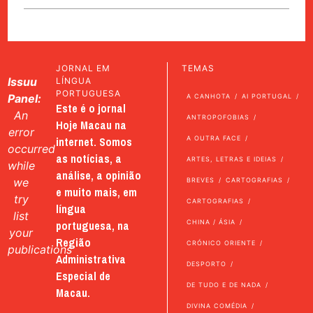
JORNAL EM
TEMAS
Issuu
LÍNGUA
PORTUGUESA
Panel:
A CANHOTA
AI PORTUGAL
Este é o jornal
An
ANTROPOFOBIAS
Hoje Macau na
error
internet. Somos
A OUTRA FACE
occurred
as notícias, a
ARTES, LETRAS E IDEIAS
while
análise, a opinião
we
BREVES
CARTOGRAFIAS
e muito mais, em
try
CARTOGRAFIAS
língua
list
portuguesa, na
CHINA / ÁSIA
your
Região
CRÓNICO ORIENTE
publications
Administrativa
DESPORTO
Especial de
DE TUDO E DE NADA
Macau.
DIVINA COMÉDIA