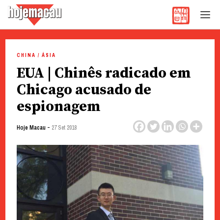
Hoje Macau
Jornal em Língua Portuguesa
Skip
to
CHINA / ÁSIA
content
EUA | Chinês radicado em
Chicago acusado de
espionagem
-
Hoje Macau
27 Set 2018