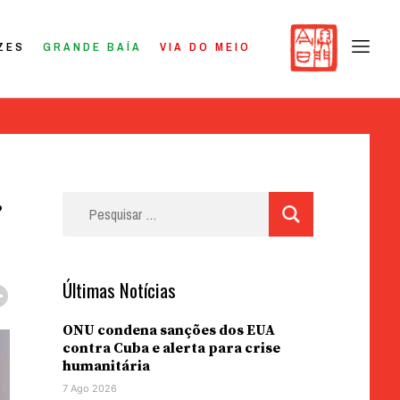
ZES
GRANDE BAÍA
VIA DO MEIO
r
Pesquisar
por:
Últimas Notícias
ONU condena sanções dos EUA
contra Cuba e alerta para crise
humanitária
7 Ago 2026