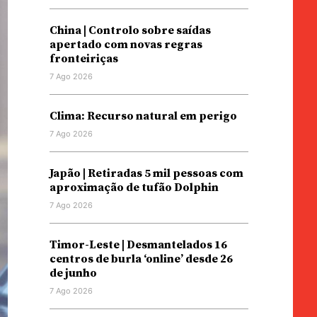
China | Controlo sobre saídas
apertado com novas regras
fronteiriças
7 Ago 2026
Clima: Recurso natural em perigo
7 Ago 2026
Japão | Retiradas 5 mil pessoas com
aproximação de tufão Dolphin
7 Ago 2026
Timor-Leste | Desmantelados 16
centros de burla ‘online’ desde 26
de junho
7 Ago 2026