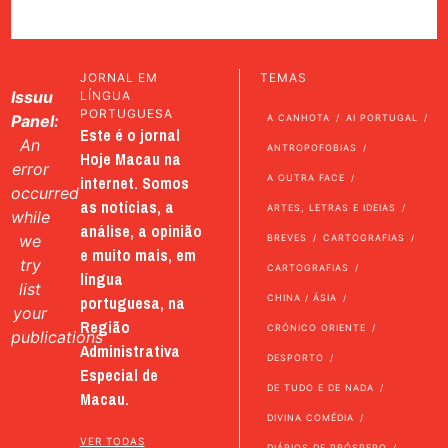
JORNAL EM
TEMAS
Issuu
LÍNGUA
PORTUGUESA
Panel:
A CANHOTA
AI PORTUGAL
Este é o jornal
An
ANTROPOFOBIAS
Hoje Macau na
error
internet. Somos
A OUTRA FACE
occurred
as notícias, a
ARTES, LETRAS E IDEIAS
while
análise, a opinião
we
BREVES
CARTOGRAFIAS
e muito mais, em
try
CARTOGRAFIAS
língua
list
portuguesa, na
CHINA / ÁSIA
your
Região
CRÓNICO ORIENTE
publications
Administrativa
DESPORTO
Especial de
DE TUDO E DE NADA
Macau.
DIVINA COMÉDIA
VER TODAS
DIÁRIOS DE PRÓSPERO