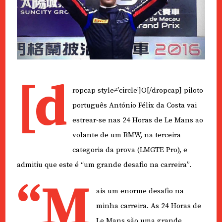
[d
ropcap style≠’circle’]O[/dropcap] piloto
português António Félix da Costa vai
estrear-se nas 24 Horas de Le Mans ao
volante de um BMW, na terceira
categoria da prova (LMGTE Pro), e
admitiu que este é “um grande desafio na carreira”.
“M
ais um enorme desafio na
minha carreira. As 24 Horas de
Le Mans são uma grande