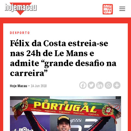
Hoje Macau
Jornal em Língua Portuguesa
Skip
to
DESPORTO
content
Félix da Costa estreia-se
nas 24h de Le Mans e
admite “grande desafio na
carreira”
-
Hoje Macau
14 Jun 2018