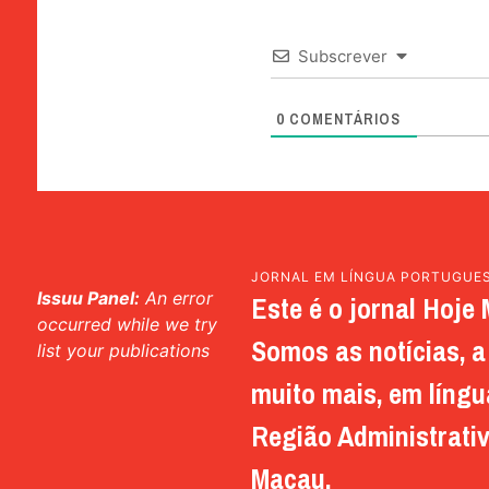
Subscrever
0
COMENTÁRIOS
JORNAL EM LÍNGUA PORTUGUE
Issuu Panel:
An error
Este é o jornal Hoje 
occurred while we try
Somos as notícias, a 
list your publications
muito mais, em língu
Região Administrativ
Macau.