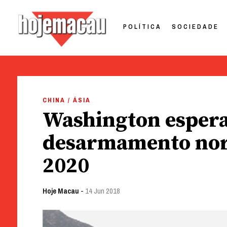
POLÍTICA
SOCIEDADE
Hoje Macau
Jornal em Língua Portuguesa
Skip
to
CHINA / ÁSIA
content
Washington espera 
desarmamento nort
2020
Hoje Macau
-
14 Jun 2018