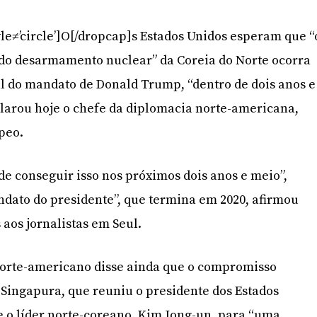
le≠’circle’]O[/dropcap]s Estados Unidos esperam que “
 do desarmamento nuclear” da Coreia do Norte ocorra
al do mandato de Donald Trump, “dentro de dois anos e
clarou hoje o chefe da diplomacia norte-americana,
peo.
e conseguir isso nos próximos dois anos e meio”,
dato do presidente”, que termina em 2020, afirmou
aos jornalistas em Seul.
 norte-americano disse ainda que o compromisso
Singapura, que reuniu o presidente dos Estados
 o líder norte-coreano, Kim Jong-un, para “uma