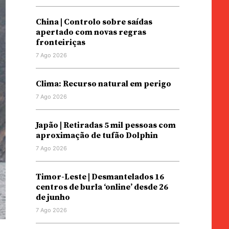
China | Controlo sobre saídas
apertado com novas regras
fronteiriças
7 Ago 2026
Clima: Recurso natural em perigo
7 Ago 2026
Japão | Retiradas 5 mil pessoas com
aproximação de tufão Dolphin
7 Ago 2026
Timor-Leste | Desmantelados 16
centros de burla ‘online’ desde 26
de junho
7 Ago 2026