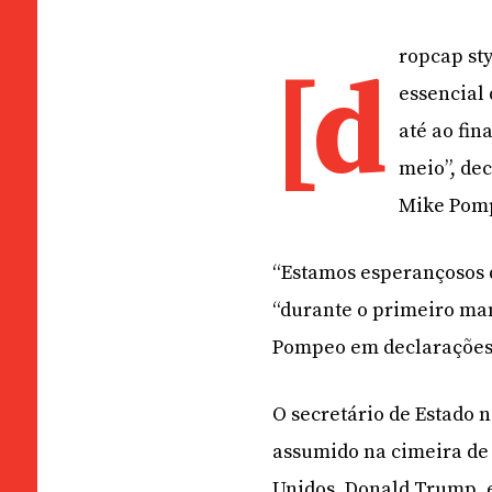
ropcap sty
[d
essencial
até ao fin
meio”, de
Mike Pom
“Estamos esperançosos d
“durante o primeiro man
Pompeo em declarações 
O secretário de Estado
assumido na cimeira de 
Unidos, Donald Trump, e