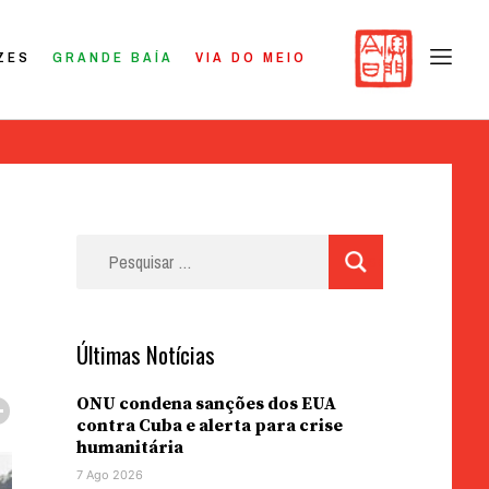
ZES
GRANDE BAÍA
VIA DO MEIO
Pesquisar
por:
Últimas Notícias
ONU condena sanções dos EUA
contra Cuba e alerta para crise
humanitária
7 Ago 2026