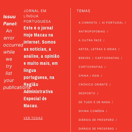
JORNAL EM
TEMAS
Issuu
LÍNGUA
PORTUGUESA
Panel:
A CANHOTA
AI PORTUGAL
Este é o jornal
An
ANTROPOFOBIAS
Hoje Macau na
error
internet. Somos
A OUTRA FACE
occurred
as notícias, a
ARTES, LETRAS E IDEIAS
while
análise, a opinião
we
BREVES
CARTOGRAFIAS
e muito mais, em
try
CARTOGRAFIAS
língua
list
portuguesa, na
CHINA / ÁSIA
your
Região
CRÓNICO ORIENTE
publications
Administrativa
DESPORTO
Especial de
DE TUDO E DE NADA
Macau.
DIVINA COMÉDIA
VER TODAS
DIÁRIOS DE PRÓSPERO
DIÁRIOS DE PRÓSPERO