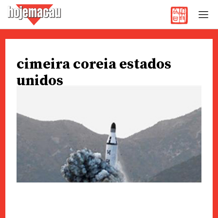
Hoje Macau
Jornal em Língua Portuguesa
Skip
to
cimeira coreia estados
content
unidos