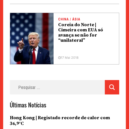
CHINA / ÁSIA
Coreia do Norte |
Cimeira com EUA só
avança se não for
“unilateral”
17 Mai 2018
Pesquisar
por:
Últimas Notícias
Hong Kong | Registado recorde de calor com
36,9°C