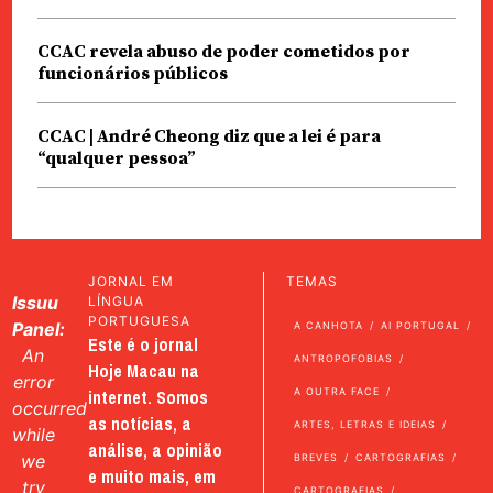
CCAC revela abuso de poder cometidos por
funcionários públicos
CCAC | André Cheong diz que a lei é para
“qualquer pessoa”
JORNAL EM
TEMAS
Issuu
LÍNGUA
PORTUGUESA
Panel:
A CANHOTA
AI PORTUGAL
Este é o jornal
An
ANTROPOFOBIAS
Hoje Macau na
error
internet. Somos
A OUTRA FACE
occurred
as notícias, a
ARTES, LETRAS E IDEIAS
while
análise, a opinião
we
BREVES
CARTOGRAFIAS
e muito mais, em
try
CARTOGRAFIAS