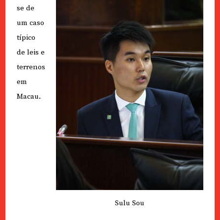
se de
um caso
típico
de leis e
terrenos
em
Macau.
Sulu Sou