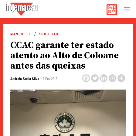
Hoje Macau
Jornal em Língua Portuguesa
Skip
to
MANCHETE
SOCIEDADE
content
CCAC garante ter estado
atento ao Alto de Coloane
antes das queixas
-
Andreia Sofia Silva
8 Fev 2018