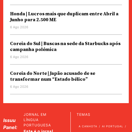
Honda | Lucros mais que duplicam entre Abril a
Junho para 2.500 ME
6 Ago 2026
Coreia do Sul | Buscas na sede da Starbucks após
campanha polémica
6 Ago 2026
Coreia do Norte | Japão acusado de se
transformar num “Estado bélico”
6 Ago 2026
JORNAL EM
TEMAS
Issuu
LÍNGUA
PORTUGUESA
Panel:
A CANHOTA
AI PORTUGAL
Este é o jornal