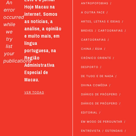
An
ANTROPOFOBIAS
Hoje Macau na
error
internet. Somos
A OUTRA FACE
occurred
as notícias, a
ARTES, LETRAS E IDEIAS
while
análise, a opinião
we
BREVES
CARTOGRAFIAS
e muito mais, em
try
CARTOGRAFIAS
língua
list
portuguesa, na
CHINA / ÁSIA
your
Região
CRÓNICO ORIENTE
publications
Administrativa
DESPORTO
Especial de
DE TUDO E DE NADA
Macau.
DIVINA COMÉDIA
VER TODAS
DIÁRIOS DE PRÓSPERO
DIÁRIOS DE PRÓSPERO
EDITORIAL
EM MODO DE PERGUNTAR
ENTREVISTA
ESTENDAIS