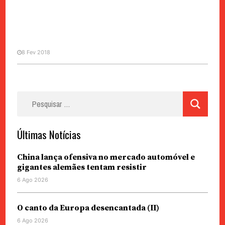
8 Fev 2018
MANCHETE
SOCIEDADE
CCAC garante ter estado atento
Pesquisar
ao Alto de Coloane antes das
por:
queixas
Últimas Notícias
China lança ofensiva no mercado automóvel e
gigantes alemães tentam resistir
6 Ago 2026
O canto da Europa desencantada (II)
6 Ago 2026